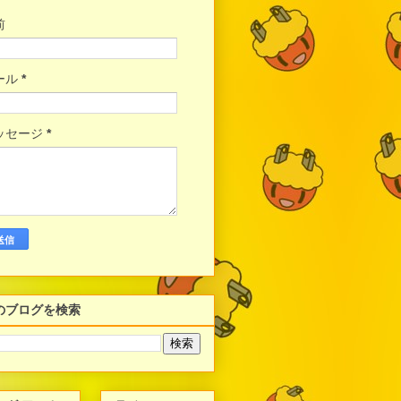
前
ール
*
ッセージ
*
のブログを検索