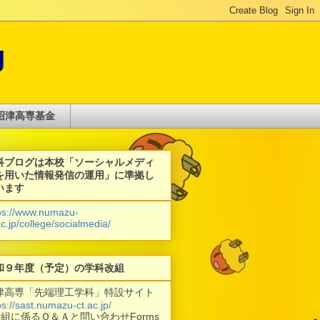
g
沼津高専基金
科ブログは本校「ソーシャルメディ
を用いた情報発信の運用」に準拠し
います
ps://www.numazu-
ac.jp/college/socialmedia/
和９年度（予定）の学科改組
津高専「先端理工学科」特設サイト
ps://sast.numazu-ct.ac.jp/
改組に係るＱ＆Ａと問い合わせForms