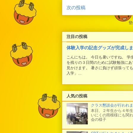
次の投稿
登
注目の投稿
体験入学の記念グッズが完成し
こんにちは。 今日も暑いですね。 
を残りの３日間のために試験勉強にあ
見かけます。 暑さに負けず頑張って
入学」...
人気の投稿
クラス懇談会が行われ
本日、２年生から４年生
いにくの雨模様にも関わ
会の様子