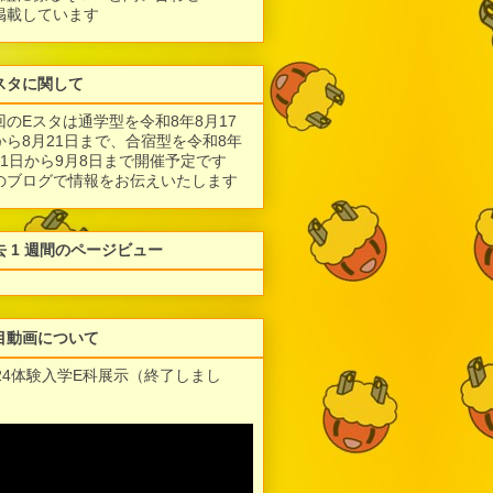
掲載しています
スタに関して
回のEスタは通学型を令和8年8月17
から8月21日まで、合宿型を令和8年
月1日から9月8日まで開催予定です
のブログで情報をお伝えいたします
去 1 週間のページビュー
目動画について
024体験入学E科展示（終了しまし
）