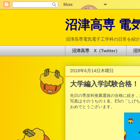
沼津高専 電気電
沼津高専電気電子工学科の日常を紹介
沼津高専 X（Twitter）
沼津
2018年6月14日木曜日
大学編入学試験合格！
先日の専攻科推薦選抜の合格に続き，
写真はそのうちの１名、E5の「しげ
おめでとうございます。