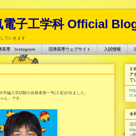
子工学科 Official Blo
していきます
高専 Instagram
沼津高専ウェブサイト
入試情報
Ｅ
ア
て
htt
大学編入学試験の合格者第一号(２名)が出ました。
ct.
ちゃん」です。
令
沼
htt
※