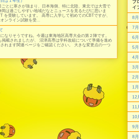
今日は１年生）
ブ
日ごとに寒さが強まり、日本海側、特に北陸、東北では大雪で
イ
静岡は過ごしやすい地域だなとニュースを見るたびに思いま
BT を受験しています。 高専に入学して初めてのCBTですが、
8月
オンライン試験を受...
7月
て
日になりそうですね。今週は東海地区高専大会の第２陣です。
6月
にも掲載されましたが、 沼津高専は学科改組について準備を進め
新されます関連ページをご確認ください。 大きな変更点の一つ
5月
4月
3月
2月
1月
12
11
10
9月
8月