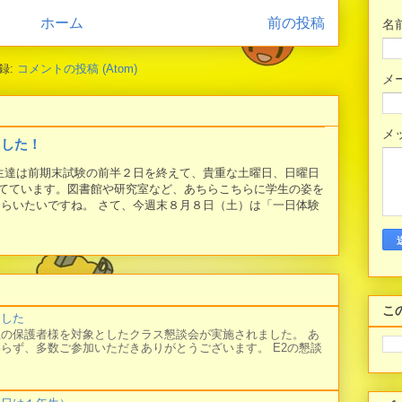
ホーム
前の投稿
名
録:
コメントの投稿 (Atom)
メ
メ
ました！
学生達は前期末試験の前半２日を終えて、貴重な土曜日、日曜日
てています。図書館や研究室など、あちらこちらに学生の姿を
もらいたいですね。 さて、今週末８月８日（土）は「一日体験
こ
ました
の保護者様を対象としたクラス懇談会が実施されました。 あ
らず、多数ご参加いただきありがとうございます。 E2の懇談