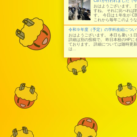
CBTが行われました（
おはようございます。 
すね。 それに比べれば
す。 今日は１年生が C
これから毎年このような
令和９年度（予定）の学科改組につい
おはようございます。 本日も暑い１
詳細は別の投稿で。 昨日本校のHP
ております。 詳細については随時更
は...