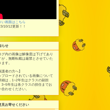
きい画面はこちら
23/10/12更新！！
知らせ
ログ内の画像は解像度は下げてあり
すが，
無断転載は厳禁とさせていた
きます。
保護者の方へ】
ップロードされている画像について
詳細は，1~2年生はクラスの副担
、3~5年生は各クラスの担任までお
い合わせください。
意見お寄せください