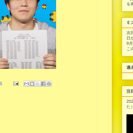
を
Ｅ
次
日
9
こ
過
午前
注
2
た