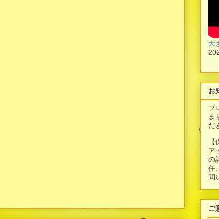
大
20
お
ブ
ま
だ
【
ア
の
任
問
ご