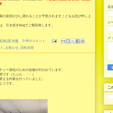
す
。
名
報の提供が少し遅れることが予想されますことをお詫び申し上
メ
、引き続きblogでご報告致します。
メ
08:56:00 午後
0 件のコメント:
ト
,
お知らせ
,
浜松合宿
中
ティー強化のための改修が行われています。
態です（たぶん・・・）
替える作業を行っていました。
ようです。
こ