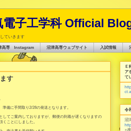
子工学科 Official Blo
していきます
高専 Instagram
沼津高専ウェブサイト
入試情報
Ｅ
ア
て
します
htt
ct.
。
、準備に手間取り2/28の発送となります。
令
としてご案内しておりますが、郵便の到着が遅くなりますの
沼
頂くことにしました。
htt
※
上、申込書を返信願います。