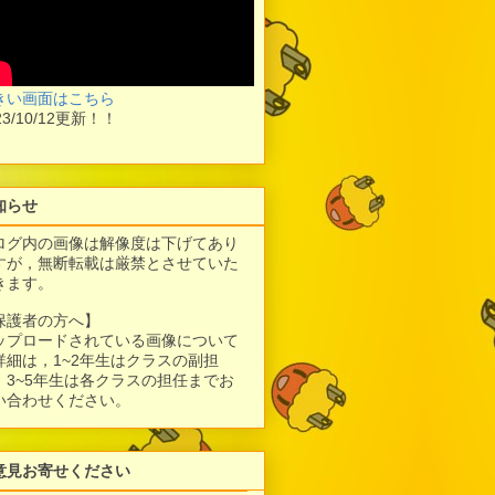
きい画面はこちら
23/10/12更新！！
知らせ
ログ内の画像は解像度は下げてあり
すが，
無断転載は厳禁とさせていた
きます。
保護者の方へ】
ップロードされている画像について
詳細は，1~2年生はクラスの副担
、3~5年生は各クラスの担任までお
い合わせください。
意見お寄せください