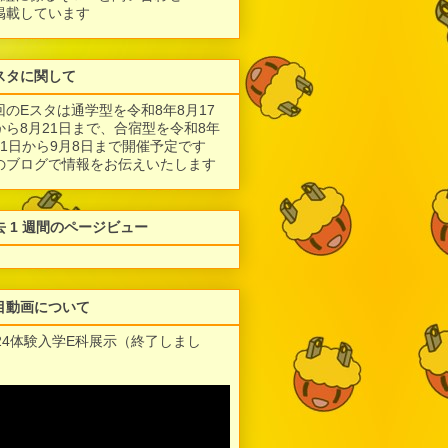
掲載しています
スタに関して
回のEスタは通学型を令和8年8月17
から8月21日まで、合宿型を令和8年
月1日から9月8日まで開催予定です
のブログで情報をお伝えいたします
去 1 週間のページビュー
目動画について
024体験入学E科展示（終了しまし
）