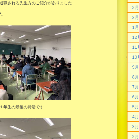
退職される先生方のご紹介がありました
3月
た
2月
1月
12
11
10
9月
8月
7月
6月
5月
１年生の最後の特活です
4月
3月
2月