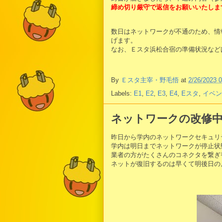
締め切り厳守で返信をお願いいたしま
数日はネットワークが不通のため、情
げます。
なお、Ｅスタ浜松合宿の準備状況などは
By
Ｅスタ主宰・野毛悟
at
2/26/2023 
Labels:
E1
,
E2
,
E3
,
E4
,
Eスタ
,
イベン
ネットワークの改修
昨日から学内のネットワークセキュリ
学内は明日までネットワークが停止状
業者の方がたくさんのコネクタを繋ぎ
ネットが復旧するのは早くて明後日の