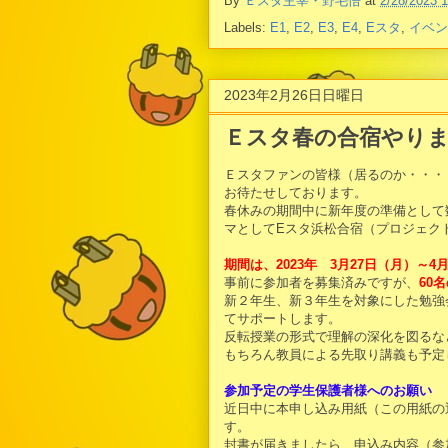
By
Ｅスタ主宰・野毛悟
at
2/28/2023 
Labels:
E1
,
E2
,
E3
,
E4
,
Eスタ
,
イベン
2023年2月26日日曜日
Ｅスタ春の合宿やり
Ｅスタファンの皆様（居るのか・・・
お待たせしております。
春休みの期間中に新年度の準備として
マとしてEスタ浜松合宿（プロジェクト名
期間は、2023年 3月27日（月）～
事前に参加者を募集済みですが、
60
新２年生、新３年生を対象にした勉強
てサポートします。
反転授業の形式で理解の深化を図るな
もちろん教員による先取り講義も予定
参加予定の学生保護者様へのお願い
近日中に本申し込み用紙（この用紙の
す。
封書が届きましたら、申込み内容（参