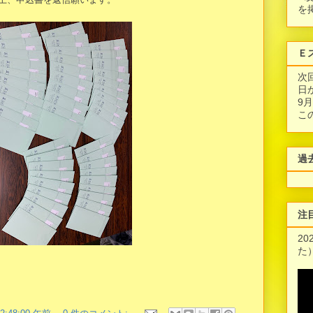
を
Ｅ
次
日
9
こ
過
注
2
た