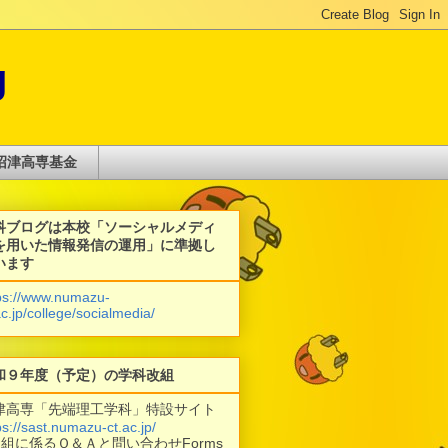
g
沼津高専基金
科ブログは本校「ソーシャルメディ
を用いた情報発信の運用」に準拠し
います
ps://www.numazu-
ac.jp/college/socialmedia/
和９年度（予定）の学科改組
津高専「先端理工学科」特設サイト
ps://sast.numazu-ct.ac.jp/
改組に係るＱ＆Ａと問い合わせForms