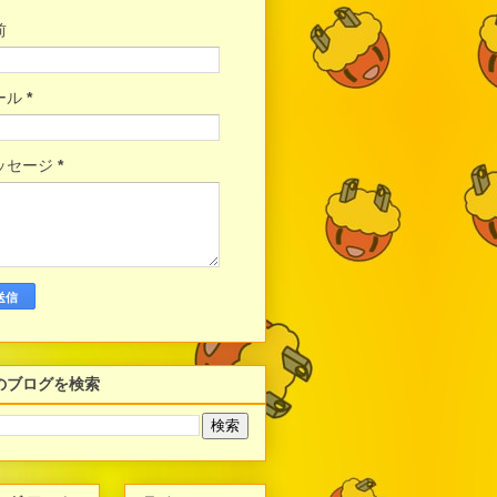
前
ール
*
ッセージ
*
のブログを検索