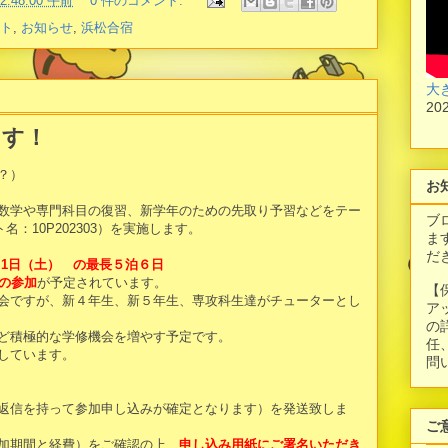
12:48:00 午前
0 件のコメント:
ト
,
お知らせ
,
浜松合宿
大
20
ます！
？）
お
数学や専門科目の復習、新学年のための先取り予習などをテー
ブ
：10P202303）を実施します。
ま
だ
4月1日（土） の最長５泊６日
名の参加
が予定されています。
【
会ですが、新４年生、新５年生、専攻科生達がチューターとし
ア
の
ど積極的な学修機会を増やす予定です。
任
しています。
問
返信を持って参加申し込みが確定となります）を発送致しま
ご
加期間と経費）をご確認の上、
申し込み用紙に
ご署名いただき