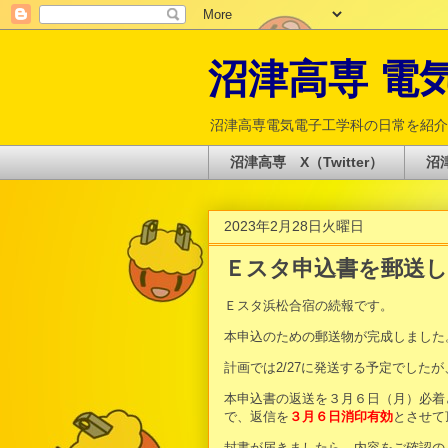
沼津高専 電気電
沼津高専電気電子工学科の日常を紹介
沼津高専 X（Twitter）
沼津
2023年2月28日火曜日
Ｅスタ申込書を郵送
Ｅスタ浜松合宿の続報です。
本申込のための郵送物が完成しました
計画では2/27に発送する予定でしたが
本申込書の返送を３月６日（月）必着
で、返信を
３月６日消印有効
とさせて
封書が届きましたら、内容をご確認の