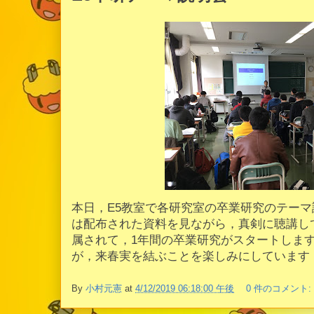
本日，E5教室で各研究室の卒業研究のテーマ
は配布された資料を見ながら，真剣に聴講し
属されて，1年間の卒業研究がスタートしま
が，来春実を結ぶことを楽しみにしています
By
小村元憲
at
4/12/2019 06:18:00 午後
0 件のコメント: