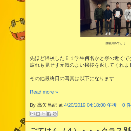
優勝おめでとう
先ほど帰校したＥ１学生何名かと寮の近くで
疲れも見せず元気のよい挨拶を返してくれま
その他最終日の写真は以下になります
Read more »
By
高矢昌紀
at
4/20/2019 04:18:00 午後
0 
ごてけん（４）・・・クラス別