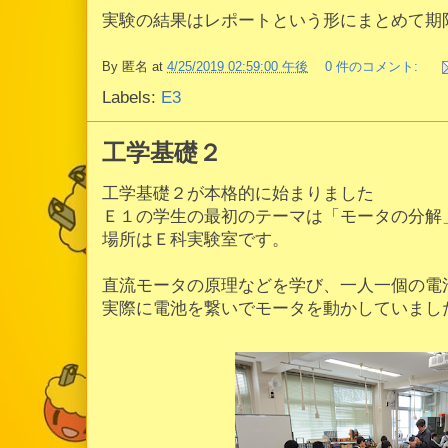
実験の結果はレポートという形にまとめて期
By
匿名
at
4/25/2019 02:59:00 午後
0 件のコメント:
Labels:
E3
工学基礎２
工学基礎２が本格的に始まりました
Ｅ１の学生の最初のテーマは「モータの分解
場所はＥ科実験室です。
直流モータの原理などを学び、一人一個の電
実際に電池を繋いでモータを動かしていまし