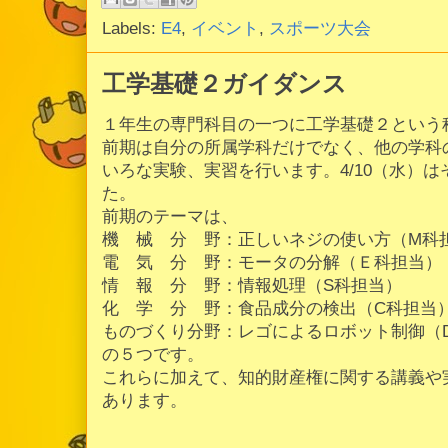
Labels:
E4
,
イベント
,
スポーツ大会
工学基礎２ガイダンス
１年生の専門科目の一つに工学基礎２という
前期は自分の所属学科だけでなく、他の学科
いろな実験、実習を行います。4/10（水）
た。
前期のテーマは、
機 械 分 野：正しいネジの使い方（M科
電 気 分 野：モータの分解（Ｅ科担当）
情 報 分 野：情報処理（S科担当）
化 学 分 野：食品成分の検出（C科担当
ものづくり分野：レゴによるロボット制御（
の５つです。
これらに加えて、知的財産権に関する講義や
あります。