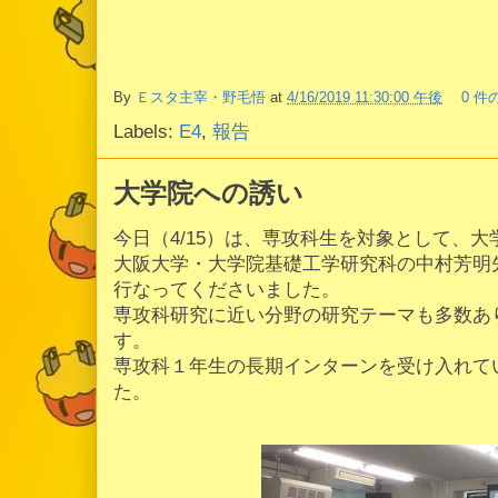
By
Ｅスタ主宰・野毛悟
at
4/16/2019 11:30:00 午後
0 件
Labels:
E4
,
報告
大学院への誘い
今日（4/15）は、専攻科生を対象として、
大阪大学・大学院基礎工学研究科の中村芳明
行なってくださいました。
専攻科研究に近い分野の研究テーマも多数あ
す。
専攻科１年生の長期インターンを受け入れて
た。