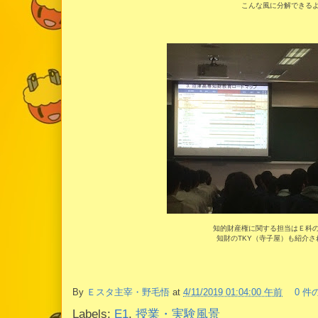
こんな風に分解できる
知的財産権に関する担当はＥ科
知財のTKY（寺子屋）も紹介さ
By
Ｅスタ主宰・野毛悟
at
4/11/2019 01:04:00 午前
0 件
Labels:
E1
,
授業・実験風景