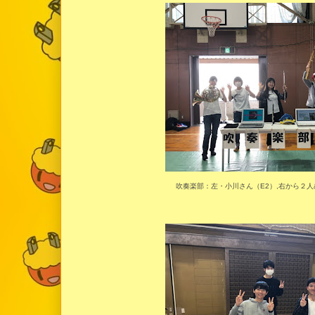
吹奏楽部：左・小川さん（E2）,右から２人