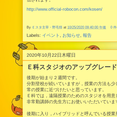
http://www.official-robocon.com/kosen/
By
Ｅスタ主宰・野毛悟
at
10/25/2020 09:40:00 午後
0 
Labels:
イベント
,
お知らせ
,
報告
2020年10月22日木曜日
Ｅ科スタジオのアップグレー
後期が始まり２週間です。
分割登校が続いていますが，授業の方法も少
常の授業に近づけたいと思っています。
Ｅ科では，遠隔授業のためのスタジオを用意
非常勤講師の先生方にお使いいただいていま
後期に入り，ハイブリッドと呼んでいる授業