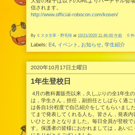
大会の様子は以下のURLよりバーチャル会場（clu
信されます。
http://www.official-robocon.com/kosen/
By
Ｅスタ主宰・野毛悟
at
10/21/2020 11:46:00 午前
0 
Labels:
E4
,
イベント
,
お知らせ
,
学生紹介
2020年10月17日土曜日
1年生登校日
4月の教科書販売以来，久しぶりの全1年生の
は，学生さん，担任，副担任としばらく過ご
は各自1分程度で自己紹介をしてもらいまし
てまで発表してくれる人も。皆さん，発表内
いひとときとなりました。毎日全員が登校で
す。保護者の皆様におかれましては，あいに