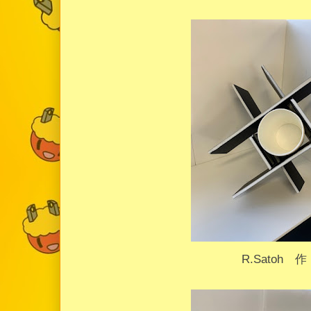
R.Satoh 作