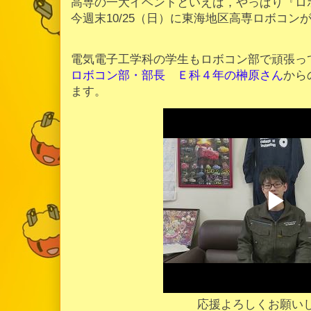
高専の一大イベントといえば，やっぱり『ロ
今週末10/25（日）に東海地区高専ロボコン
電気電子工学科の学生もロボコン部で頑張っ
ロボコン部・部長 Ｅ科４年の榊原さん
から
ます。
応援よろしくお願い