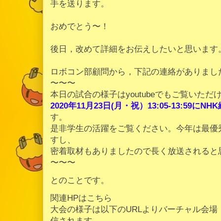
手を送ります。
おめでとう〜！
後日，改めて詳細をお伝えしたいと思います
ロボコン部顧問から，下記の連絡がありまし
〜〜〜
本日の試合の様子はyoutubeでもご覧いただ
2020年11月23日(月・祝）13:05-13:59にN
す。
是非学生の活躍をご覧ください。今年は最優
すし、
密着取材もありましたので長く放送されると
〜〜〜
とのことです。
関連HPはこちら
大会の様子は以下のURLよりバーチャル会場（clu
信されます。