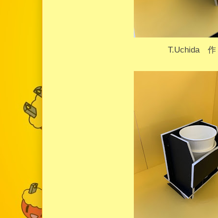
T.Uchida 作