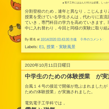
▲電子工作にははんだ付けは必要。しっか
分割登校のため，連年と異なり，こじんまり
授業を受けている学生さんは，代わりに直流
ていき，専門科目の学力を高めていきます。
中に入れ替わり，今回と同様の実験に取り組
By
匿名
at
10/14/2020 03:43:00 午後
0 件のコメント:
Labels:
E1
,
授業・実験風景
2020年10月11日日曜日
中学生のための体験授業 が実
台風１４号の接近で開催が危ぶまれましたが
ための体験授業」が実施されました。
電気電子工学科では，