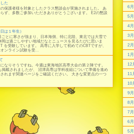
ました
6月
の保護者様を対象としたクラス懇談会が実施されました。 あ
らず、多数ご参加いただきありがとうございます。 E2の懇談
5月
4月
今日は１年生）
3月
日ごとに寒さが強まり、日本海側、特に北陸、東北では大雪で
静岡は過ごしやすい地域だなとニュースを見るたびに思いま
2月
BT を受験しています。 高専に入学して初めてのCBTですが、
オンライン試験を受...
1月
て
12
日になりそうですね。今週は東海地区高専大会の第２陣です。
にも掲載されましたが、 沼津高専は学科改組について準備を進め
11
新されます関連ページをご確認ください。 大きな変更点の一つ
10
9月
8月
7月
6月
5月