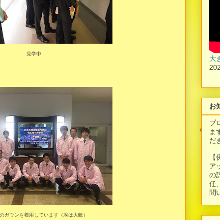
見学中
大
20
お
ブ
ま
だ
【
ア
の
任
問
のガウンを着用しています（埃は大敵）