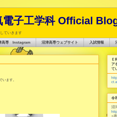
子工学科 Official Blo
していきます
高専 Instagram
沼津高専ウェブサイト
入試情報
Ｅ
ア
て
htt
でいます。
ct.
令
沼
htt
※