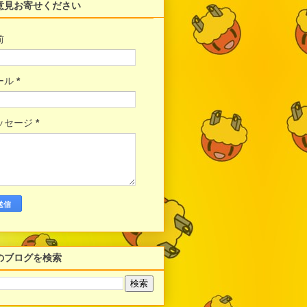
意見お寄せください
前
ール
*
ッセージ
*
のブログを検索