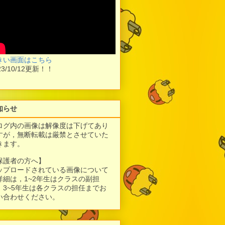
きい画面はこちら
23/10/12更新！！
知らせ
ログ内の画像は解像度は下げてあり
すが，
無断転載は厳禁とさせていた
きます。
保護者の方へ】
ップロードされている画像について
詳細は，1~2年生はクラスの副担
、3~5年生は各クラスの担任までお
い合わせください。