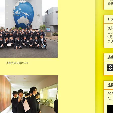
を
Ｅ
次
日
9
こ
過
川越火力発電所にて
3
注
2
た