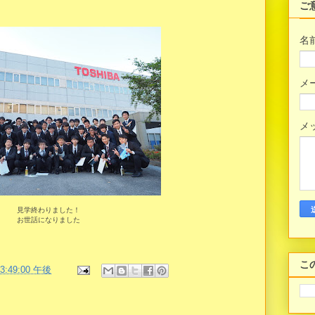
ご
名
メ
メ
見学終わりました！
お世話になりました
こ
03:49:00 午後