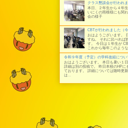
クラス懇談会が行われ
本日、２年生から４年生
いにくの雨模様にも関わ
会の様子
CBTが行われました（
おはようございます。 
すね。 それに比べれば
す。 今日は１年生が C
これから毎年このような
令和９年度（予定）の学科改組につい
おはようございます。 本日も暑い１
詳細は別の投稿で。 昨日本校のHP
ております。 詳細については随時更
は...