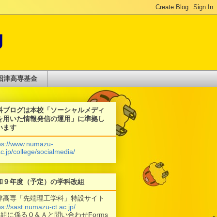
g
沼津高専基金
科ブログは本校「ソーシャルメディ
を用いた情報発信の運用」に準拠し
います
ps://www.numazu-
ac.jp/college/socialmedia/
和９年度（予定）の学科改組
津高専「先端理工学科」特設サイト
ps://sast.numazu-ct.ac.jp/
改組に係るＱ＆Ａと問い合わせForms