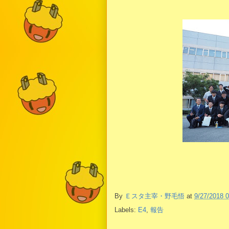
By
Ｅスタ主宰・野毛悟
at
9/27/2018 
Labels:
E4
,
報告