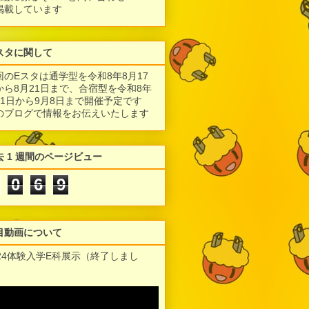
掲載しています
スタに関して
回のEスタは通学型を令和8年8月17
から8月21日まで、合宿型を令和8年
月1日から9月8日まで開催予定です
のブログで情報をお伝えいたします
去 1 週間のページビュー
0
6
9
目動画について
024体験入学E科展示（終了しまし
）