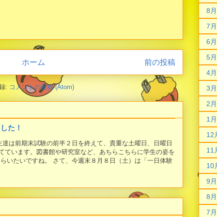
8月
7月
6月
5月
ホーム
前の投稿
4月
録:
コメントの投稿 (Atom)
3月
2月
1月
ました！
12
学生達は前期末試験の前半２日を終えて、貴重な土曜日、日曜日
11
てています。図書館や研究室など、あちらこちらに学生の姿を
もらいたいですね。 さて、今週末８月８日（土）は「一日体験
10
9月
8月
7月