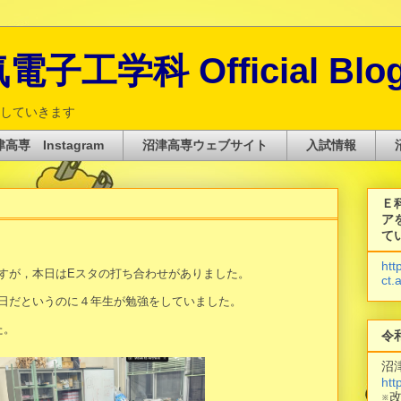
子工学科 Official Blo
していきます
高専 Instagram
沼津高専ウェブサイト
入試情報
Ｅ
ア
て
htt
すが，本日はEスタの打ち合わせがありました。
ct.
日だというのに４年生が勉強をしていました。
た。
令
沼
htt
※