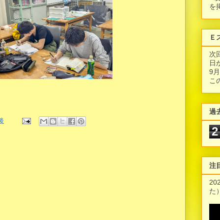
を
Ｅ
次
日
9
こ
過
午後
2
注
2
た