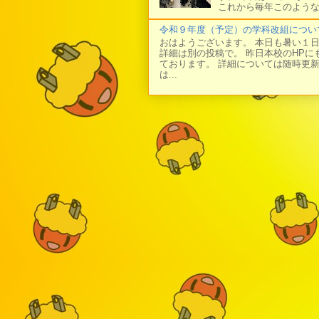
これから毎年このような
令和９年度（予定）の学科改組につい
おはようございます。 本日も暑い１
詳細は別の投稿で。 昨日本校のHP
ております。 詳細については随時更
は...