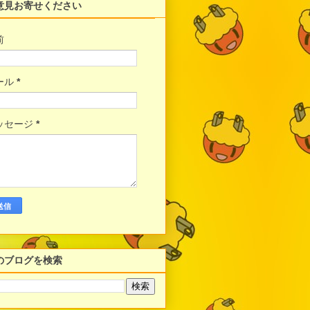
意見お寄せください
前
ール
*
ッセージ
*
のブログを検索