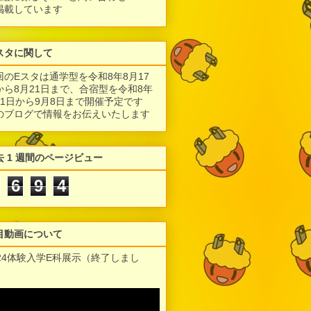
掲載しています
スタに関して
回のEスタは通学型を令和8年8月17
から8月21日まで、合宿型を令和8年
月1日から9月8日まで開催予定です
のブログで情報をお伝えいたします
去 1 週間のページビュー
6
9
4
目動画について
024体験入学E科展示（終了しまし
）