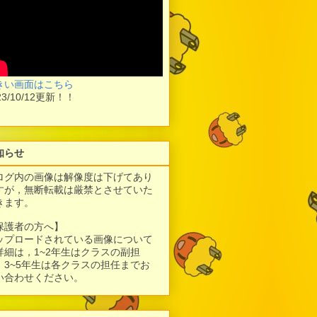
きい画面はこちら
23/10/12更新！！
知らせ
ログ内の画像は解像度は下げてあり
すが，
無断転載は厳禁とさせていた
きます。
保護者の方へ】
ップロードされている画像について
詳細は，1~2年生はクラスの副担
、3~5年生は各クラスの担任までお
い合わせください。