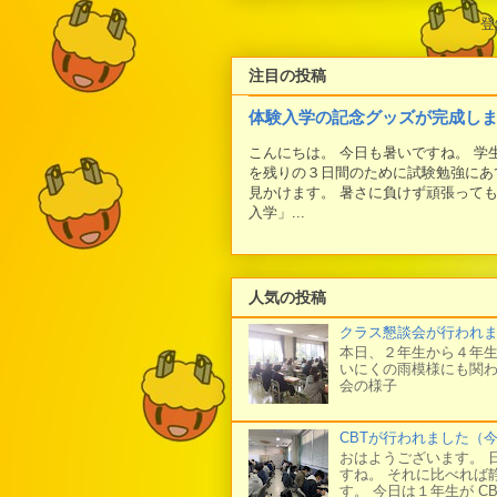
登
注目の投稿
体験入学の記念グッズが完成し
こんにちは。 今日も暑いですね。 
を残りの３日間のために試験勉強にあ
見かけます。 暑さに負けず頑張って
入学」...
人気の投稿
クラス懇談会が行われ
本日、２年生から４年生
いにくの雨模様にも関わ
会の様子
CBTが行われました（
おはようございます。 
すね。 それに比べれば
す。 今日は１年生が C