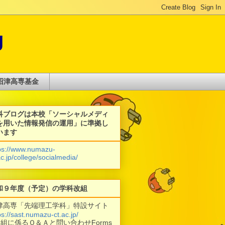
g
沼津高専基金
科ブログは本校「ソーシャルメディ
を用いた情報発信の運用」に準拠し
います
ps://www.numazu-
ac.jp/college/socialmedia/
和９年度（予定）の学科改組
津高専「先端理工学科」特設サイト
ps://sast.numazu-ct.ac.jp/
改組に係るＱ＆Ａと問い合わせForms