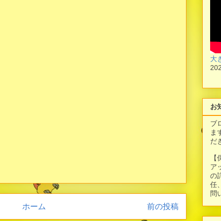
大
20
お
ブ
ま
だ
【
ア
の
任
問
ホーム
前の投稿