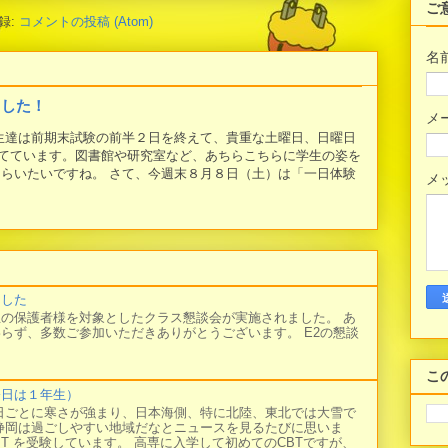
ご
録:
コメントの投稿 (Atom)
名
ました！
メ
学生達は前期末試験の前半２日を終えて、貴重な土曜日、日曜日
てています。図書館や研究室など、あちらこちらに学生の姿を
もらいたいですね。 さて、今週末８月８日（土）は「一日体験
メ
ました
の保護者様を対象としたクラス懇談会が実施されました。 あ
らず、多数ご参加いただきありがとうございます。 E2の懇談
こ
今日は１年生）
日ごとに寒さが強まり、日本海側、特に北陸、東北では大雪で
静岡は過ごしやすい地域だなとニュースを見るたびに思いま
BT を受験しています。 高専に入学して初めてのCBTですが、