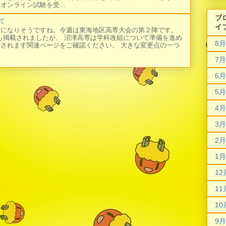
オンライン試験を受...
ブ
て
イ
日になりそうですね。今週は東海地区高専大会の第２陣です。
にも掲載されましたが、 沼津高専は学科改組について準備を進め
8月
新されます関連ページをご確認ください。 大きな変更点の一つ
7月
6月
5月
4月
3月
2月
1月
12
11
10
9月