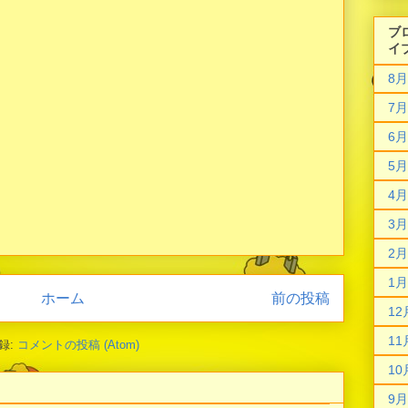
ブ
イ
8月
7月
6月
5月
4月
3月
2月
1月
ホーム
前の投稿
12
11
録:
コメントの投稿 (Atom)
10
9月