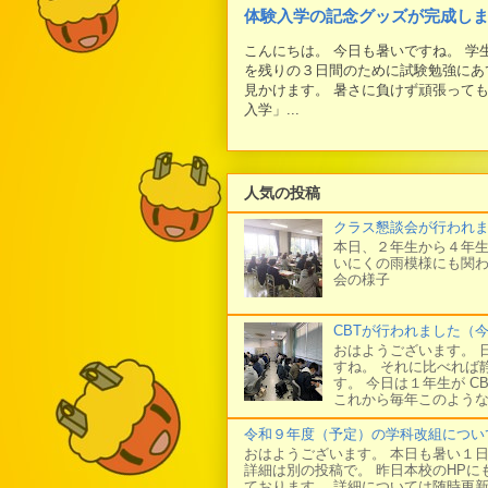
体験入学の記念グッズが完成し
こんにちは。 今日も暑いですね。 
を残りの３日間のために試験勉強にあ
見かけます。 暑さに負けず頑張って
入学」...
人気の投稿
クラス懇談会が行われ
本日、２年生から４年生
いにくの雨模様にも関わ
会の様子
CBTが行われました（
おはようございます。 
すね。 それに比べれば
す。 今日は１年生が C
これから毎年このような
令和９年度（予定）の学科改組につい
おはようございます。 本日も暑い１
詳細は別の投稿で。 昨日本校のHP
ております。 詳細については随時更