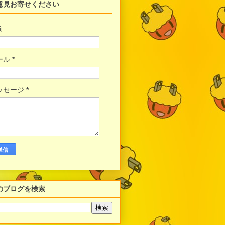
意見お寄せください
前
ール
*
ッセージ
*
のブログを検索