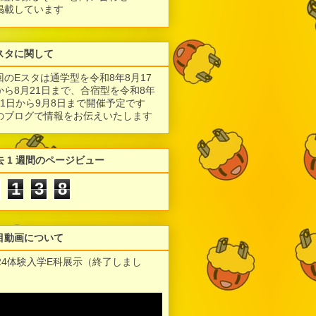
掲載しています
スタに関して
回のEスタは通学型を令和8年8月17
から8月21日まで、合宿型を令和8年
月1日から9月8日まで開催予定です
のブログで情報をお伝えいたします
去 1 週間のページビュー
1
3
8
目動画について
024体験入学E科展示（終了しまし
）