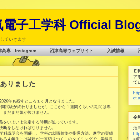
子工学科 Official Blo
していきます
高専 Instagram
沼津高専ウェブサイト
入試情報
Ｅ
ア
て
がありました
htt
ct.
2026年も残すところ１ヶ月となりました。
期中間試験が終わりましたが、ここから１週間くらいの期間は専
、まだまだ気が抜けません。
令
路をいよいよ決定する時期が迫っています。
沼
決断をしなければなりません。
htt
て学科説明会を開催し、学科の就職斡旋や指導方法、進学の実績
※
ある４年生には試験が一区切りつくこのタイミングで、学科長