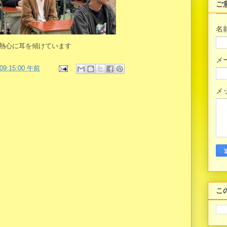
ご
名
熱心に耳を傾けています
メ
 09:15:00 午前
メ
こ