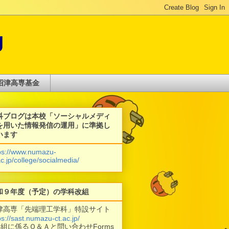
g
沼津高専基金
科ブログは本校「ソーシャルメディ
を用いた情報発信の運用」に準拠し
います
ps://www.numazu-
ac.jp/college/socialmedia/
和９年度（予定）の学科改組
津高専「先端理工学科」特設サイト
ps://sast.numazu-ct.ac.jp/
改組に係るＱ＆Ａと問い合わせForms