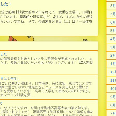
ました！
8月
学生達は前期末試験の前半２日を終えて、貴重な土曜日、日曜日
7月
てています。図書館や研究室など、あちらこちらに学生の姿を
もらいたいですね。 さて、今週末８月８日（土）は「一日体験
6月
5月
4月
3月
ました
2月
の保護者様を対象としたクラス懇談会が実施されました。 あ
らず、多数ご参加いただきありがとうございます。 E2の懇談
1月
12
今日は１年生）
11
日ごとに寒さが強まり、日本海側、特に北陸、東北では大雪で
静岡は過ごしやすい地域だなとニュースを見るたびに思いま
10
BT を受験しています。 高専に入学して初めてのCBTですが、
オンライン試験を受...
9月
て
8月
日になりそうですね。今週は東海地区高専大会の第２陣です。
にも掲載されましたが、 沼津高専は学科改組について準備を進め
7月
新されます関連ページをご確認ください。 大きな変更点の一つ