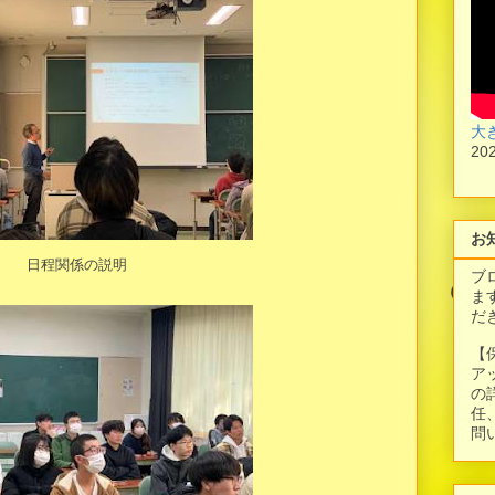
大
20
お
日程関係の説明
ブ
ま
だ
【
ア
の
任
問