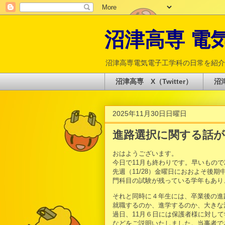
沼津高専 電気電
沼津高専電気電子工学科の日常を紹介
沼津高専 X（Twitter）
沼津
2025年11月30日日曜日
進路選択に関する話
おはようございます。
今日で11月も終わりです。早いもので
先週（11/28）金曜日におおよそ後
門科目の試験が残っている学年もあり
それと同時に４年生には、卒業後の進
就職するのか、進学するのか、大きな
過日、11月６日には保護者様に対し
などをご説明いたしました。当事者で