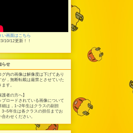
きい画面はこちら
23/10/12更新！！
知らせ
ログ内の画像は解像度は下げてあり
すが，
無断転載は厳禁とさせていた
きます。
保護者の方へ】
ップロードされている画像について
詳細は，1~2年生はクラスの副担
、3~5年生は各クラスの担任までお
い合わせください。