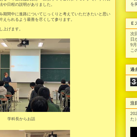
を
法や日程の説明がありました。
み期間中に進路についてじっくりと考えていただきたいと思い
叶えられるよう最善を尽くして参ります。
Ｅ
し上げます。
次
日
9
こ
過
3
注
2
た
学科長からお話