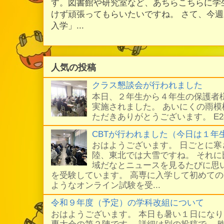
す。図書館や研究室など、あちらこちらに学
けず頑張ってもらいたいですね。 さて、今
入学」...
人気の投稿
クラス懇談会が行われました
本日、２年生から４年生の保護者
実施されました。 あいにくの雨
ただきありがとうございます。 E
CBTが行われました（今日は１年
おはようございます。 日ごとに
陸、東北では大雪ですね。 それ
域だなとニュースを見るたびに思い
を受験しています。 高専に入学して初めての
ようなオンライン試験を受...
令和９年度（予定）の学科改組について
おはようございます。 本日も暑い１日にな