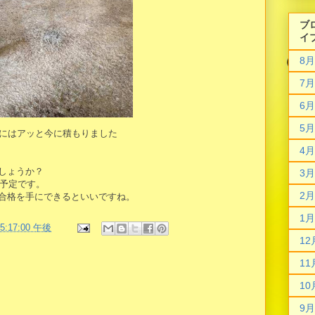
ブ
イ
8月
7月
6月
5月
にはアッと今に積もりました
4月
しょうか？
3月
の予定です。
2月
合格を手にできるといいですね。
1月
05:17:00 午後
12
11
10
9月