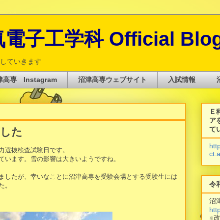
子工学科 Official Blo
していきます
高専 Instagram
沼津高専ウェブサイト
入試情報
Ｅ
ア
て
ました
htt
力選抜検査試験日です。
ct.
ています。雪の影響は大きいようですね。
ましたが、幸いなことに沼津高専を受験会場とする受験生には
令
た。
沼
htt
※