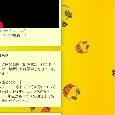
きい画面はこちら
23/10/12更新！！
知らせ
ログ内の画像は解像度は下げてあり
すが，
無断転載は厳禁とさせていた
きます。
保護者の方へ】
ップロードされている画像について
詳細は，1~2年生はクラスの副担
、3~5年生は各クラスの担任までお
い合わせください。