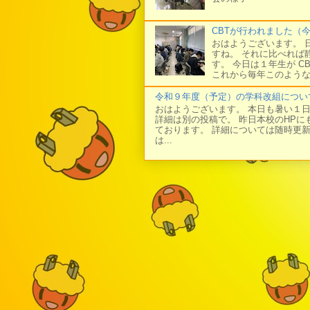
CBTが行われました（
おはようございます。 
すね。 それに比べれば
す。 今日は１年生が C
これから毎年このような
令和９年度（予定）の学科改組につい
おはようございます。 本日も暑い１
詳細は別の投稿で。 昨日本校のHP
ております。 詳細については随時更
は...