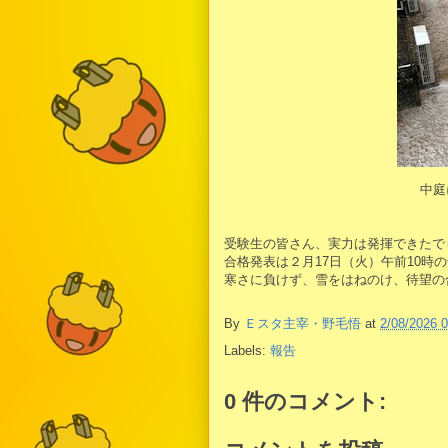
中庭
受験生の皆さん、実力は発揮できたで
合格発表は２月17日（火）午前10時
寒さに負けず、雪をはねのけ、待望の
By
Ｅスタ主宰・野毛悟
at
2/08/2026 
Labels:
報告
0 件のコメント: