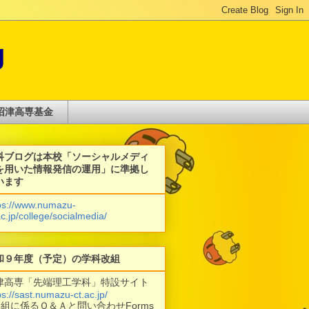
g
沼津高専基金
科ブログは本校「ソーシャルメディ
を用いた情報発信の運用」に準拠し
います
ps://www.numazu-
ac.jp/college/socialmedia/
和９年度（予定）の学科改組
津高専「先端理工学科」特設サイト
ps://sast.numazu-ct.ac.jp/
改組に係るＱ＆Ａと問い合わせForms