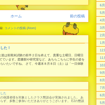
6月
5月
ホーム
前の投稿
4月
3月
録:
コメントの投稿 (Atom)
2月
1月
ました！
12
学生達は前期末試験の前半２日を終えて、貴重な土曜日、日曜日
11
てています。図書館や研究室など、あちらこちらに学生の姿を
もらいたいですね。 さて、今週末８月８日（土）は「一日体験
10
9月
8月
7月
ました
6月
の保護者様を対象としたクラス懇談会が実施されました。 あ
らず、多数ご参加いただきありがとうございます。 E2の懇談
5月