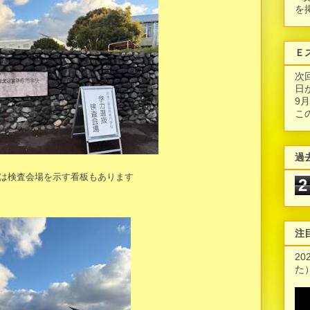
を
Ｅ
次
日
9
こ
過
は検査会場を示す看板もあります
2
注
2
た