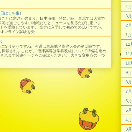
4月
今日は１年生）
3月
日ごとに寒さが強まり、日本海側、特に北陸、東北では大雪で
静岡は過ごしやすい地域だなとニュースを見るたびに思いま
2月
BT を受験しています。 高専に入学して初めてのCBTですが、
オンライン試験を受...
1月
て
12
日になりそうですね。今週は東海地区高専大会の第２陣です。
にも掲載されましたが、 沼津高専は学科改組について準備を進め
11
新されます関連ページをご確認ください。 大きな変更点の一つ
10
9月
8月
7月
6月
5月
4月
3月