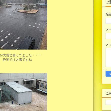
ご
名
メ
メ
が大雪と言ってました・・・
静岡では大雪ですね
こ