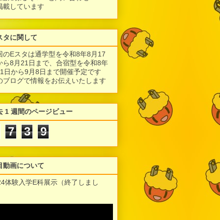
掲載しています
スタに関して
回のEスタは通学型を令和8年8月17
から8月21日まで、合宿型を令和8年
月1日から9月8日まで開催予定です
のブログで情報をお伝えいたします
去 1 週間のページビュー
7
3
9
目動画について
024体験入学E科展示（終了しまし
）