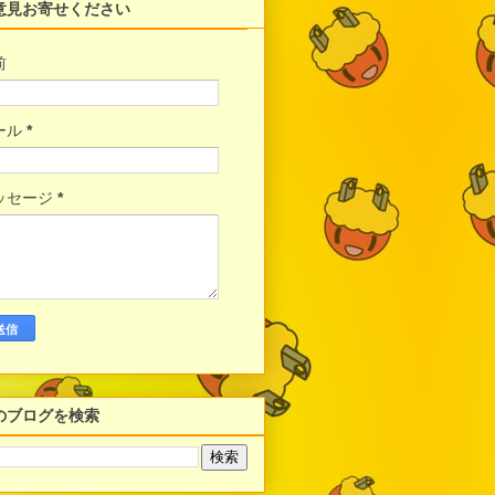
意見お寄せください
前
ール
*
ッセージ
*
のブログを検索