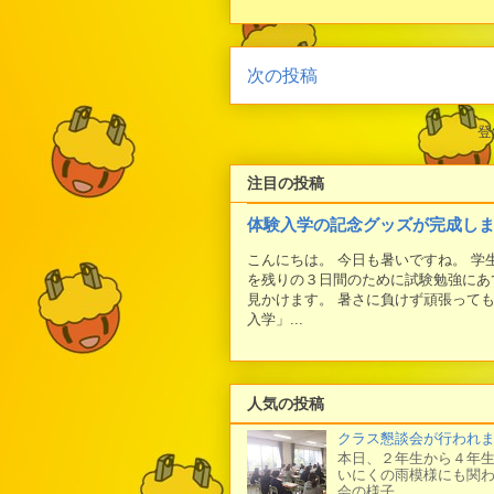
次の投稿
登
注目の投稿
体験入学の記念グッズが完成し
こんにちは。 今日も暑いですね。 
を残りの３日間のために試験勉強にあ
見かけます。 暑さに負けず頑張って
入学」...
人気の投稿
クラス懇談会が行われ
本日、２年生から４年生
いにくの雨模様にも関わ
会の様子