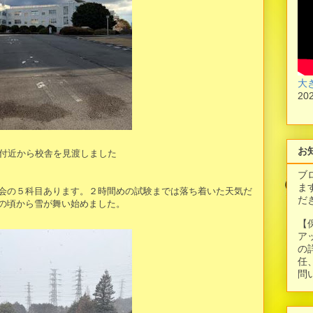
大
20
お
付近から校舎を見渡しました
ブ
ま
会の５科目あります。２時間めの試験までは落ち着いた天気だ
だ
の頃から雪が舞い始めました。
【
ア
の
任
問