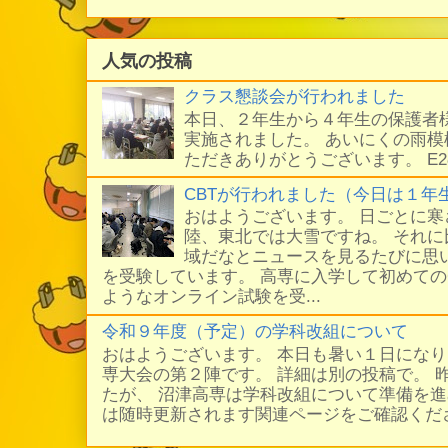
人気の投稿
クラス懇談会が行われました
本日、２年生から４年生の保護者
実施されました。 あいにくの雨
ただきありがとうございます。 E
CBTが行われました（今日は１年
おはようございます。 日ごとに
陸、東北では大雪ですね。 それ
域だなとニュースを見るたびに思い
を受験しています。 高専に入学して初めての
ようなオンライン試験を受...
令和９年度（予定）の学科改組について
おはようございます。 本日も暑い１日にな
専大会の第２陣です。 詳細は別の投稿で。 
たが、 沼津高専は学科改組について準備を進
は随時更新されます関連ページをご確認ください