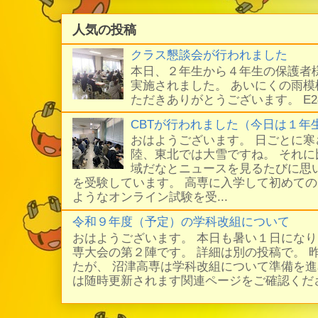
人気の投稿
クラス懇談会が行われました
本日、２年生から４年生の保護者
実施されました。 あいにくの雨
ただきありがとうございます。 E
CBTが行われました（今日は１年
おはようございます。 日ごとに
陸、東北では大雪ですね。 それ
域だなとニュースを見るたびに思い
を受験しています。 高専に入学して初めての
ようなオンライン試験を受...
令和９年度（予定）の学科改組について
おはようございます。 本日も暑い１日にな
専大会の第２陣です。 詳細は別の投稿で。 
たが、 沼津高専は学科改組について準備を進
は随時更新されます関連ページをご確認ください