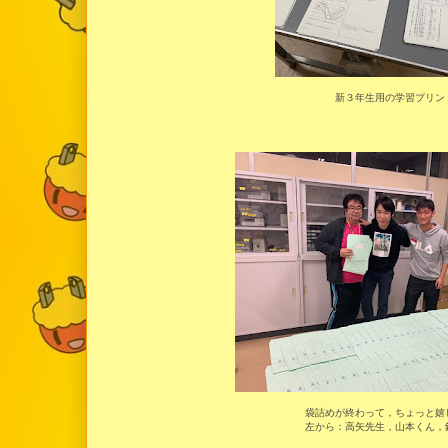
新３年生用の学習プリン
袋詰めが終わって，ちょっと嬉
左から：高矢先生，山本くん，