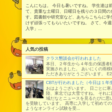
こんにちは。 今日も暑いですね。 学生達は
て、貴重な土曜日、日曜日を残りの３日間の
す。図書館や研究室など、あちらこちらに学
けず頑張ってもらいたいですね。 さて、今
入学」...
人気の投稿
クラス懇談会が行われました
本日、２年生から４年生の保護者
実施されました。 あいにくの雨
ただきありがとうございます。 E
CBTが行われました（今日は１年
おはようございます。 日ごとに
陸、東北では大雪ですね。 それ
域だなとニュースを見るたびに思い
を受験しています。 高専に入学して初めての
ようなオンライン試験を受...