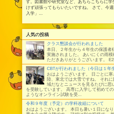
す。図書館や研究室など、あちらこちらに学
けず頑張ってもらいたいですね。 さて、今
入学」...
人気の投稿
クラス懇談会が行われました
本日、２年生から４年生の保護者
実施されました。 あいにくの雨
ただきありがとうございます。 E
CBTが行われました（今日は１年
おはようございます。 日ごとに
陸、東北では大雪ですね。 それ
域だなとニュースを見るたびに思い
を受験しています。 高専に入学して初めての
ようなオンライン試験を受...
令和９年度（予定）の学科改組について
おはようございます。 本日も暑い１日にな