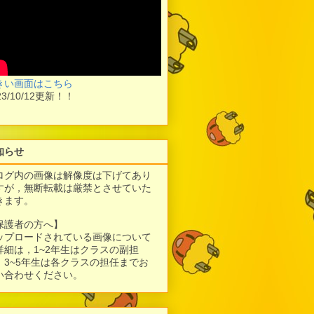
きい画面はこちら
23/10/12更新！！
知らせ
ログ内の画像は解像度は下げてあり
すが，
無断転載は厳禁とさせていた
きます。
保護者の方へ】
ップロードされている画像について
詳細は，1~2年生はクラスの副担
、3~5年生は各クラスの担任までお
い合わせください。