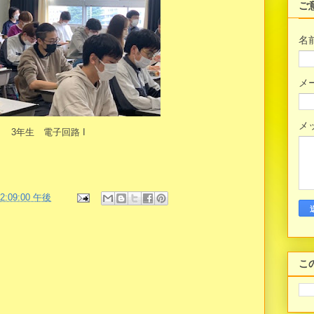
ご
名
メ
メ
3年生 電子回路 I
02:09:00 午後
こ