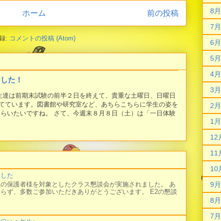
8月
ホーム
前の投稿
7月
録:
コメントの投稿 (Atom)
6月
5月
4月
ました！
3月
学生達は前期末試験の前半２日を終えて、貴重な土曜日、日曜日
てています。図書館や研究室など、あちらこちらに学生の姿を
2月
もらいたいですね。 さて、今週末８月８日（土）は「一日体験
1月
12
11
10
ました
の保護者様を対象としたクラス懇談会が実施されました。 あ
9月
らず、多数ご参加いただきありがとうございます。 E2の懇談
8月
7月