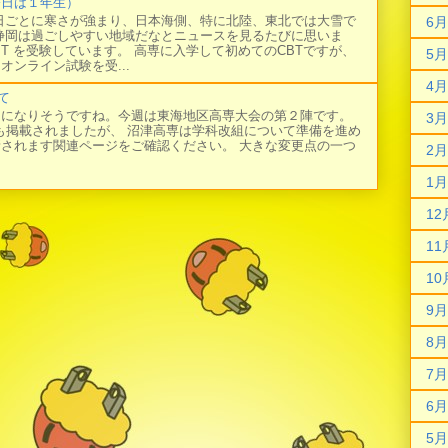
今日は１年生）
日ごとに寒さが強まり、日本海側、特に北陸、東北では大雪で
6月
静岡は過ごしやすい地域だなとニュースを見るたびに思いま
BT を受験しています。 高専に入学して初めてのCBTですが、
5月
オンライン試験を受...
4月
て
日になりそうですね。今週は東海地区高専大会の第２陣です。
3月
にも掲載されましたが、 沼津高専は学科改組について準備を進め
新されます関連ページをご確認ください。 大きな変更点の一つ
2月
1月
12
11
10
9月
8月
7月
6月
5月