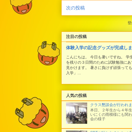
次の投稿
登
注目の投稿
体験入学の記念グッズが完成し
こんにちは。 今日も暑いですね。 
を残りの３日間のために試験勉強にあ
見かけます。 暑さに負けず頑張って
入学」...
人気の投稿
クラス懇談会が行われ
本日、２年生から４年生
いにくの雨模様にも関わ
会の様子