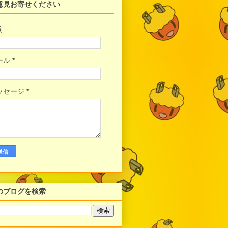
意見お寄せください
前
ール
*
ッセージ
*
のブログを検索