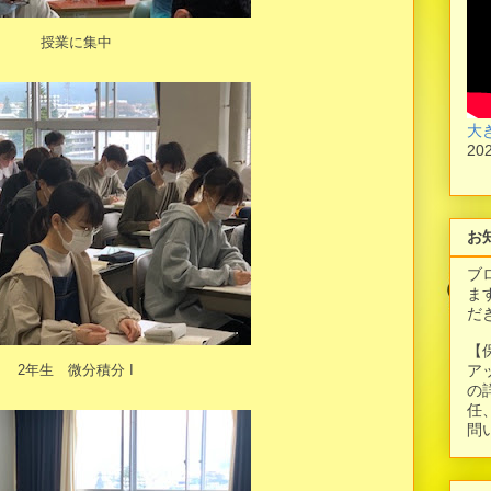
授業に集中
大
20
お
ブ
ま
だ
【
2年生 微分積分 I
ア
の
任
問