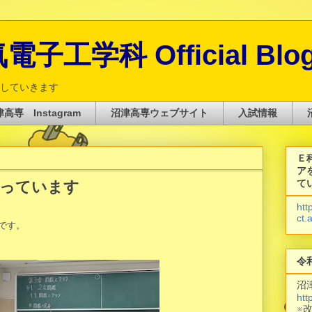
子工学科 Official Blo
していきます
高専 Instagram
沼津高専ウェブサイト
入試情報
Ｅ
ア
て
張っています
htt
ct.
です。
令
沼
htt
※