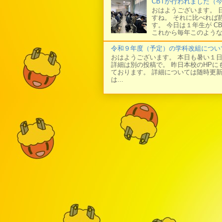
CBTが行われました（
おはようございます。 
すね。 それに比べれば
す。 今日は１年生が C
これから毎年このような
令和９年度（予定）の学科改組につい
おはようございます。 本日も暑い１
詳細は別の投稿で。 昨日本校のHP
ております。 詳細については随時更
は...