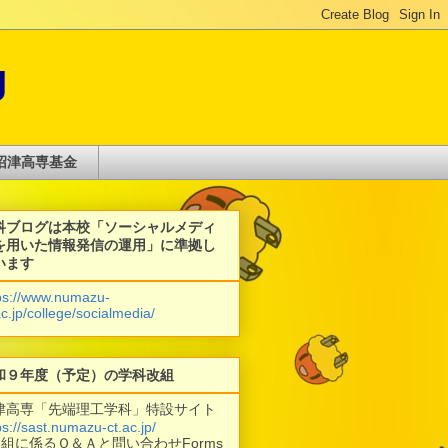
g
沼津高専基金
科ブログは本校「ソーシャルメディ
を用いた情報発信の運用」に準拠し
います
ps://www.numazu-
ac.jp/college/socialmedia/
和９年度（予定）の学科改組
津高専「先端理工学科」特設サイト
ps://sast.numazu-ct.ac.jp/
改組に係るＱ＆Ａと問い合わせForms