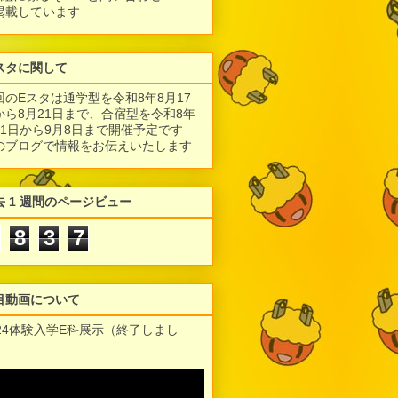
掲載しています
スタに関して
回のEスタは通学型を令和8年8月17
から8月21日まで、合宿型を令和8年
月1日から9月8日まで開催予定です
のブログで情報をお伝えいたします
去 1 週間のページビュー
8
3
7
目動画について
024体験入学E科展示（終了しまし
）