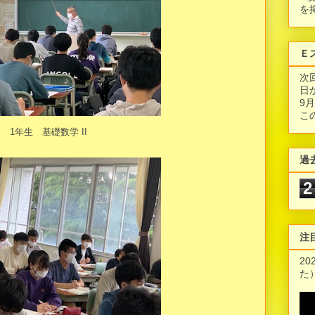
を
Ｅ
次
日
9
こ
1年生 基礎数学 II
過
2
注
2
た