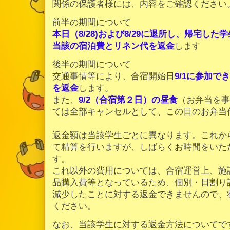
関係の保護者様には、内容をご確認ください
前半の期間について
本日（8/28)および8/29に退所し、帰宅した学
当該の宿泊費とリネン代を返金
します
後半の期間について
交通事情等により、合宿開始日
9/1に参加
を返金
します。
また、
9/2（合宿第２日）の昼食
（お弁当を事
ては全部キャンセルとして、この日のお弁当
返金額は当該学生ごとに異なります。これか
て精算を行いますが、しばらくお時間をいた
す。
これ以外の費用については、合宿運営上、施
品購入費等となっているため、個別・日割り
減少したことに対する返金できませんので、
ください。
なお、当該学生に対する返金方法についてで