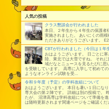
人気の投稿
クラス懇談会が行われました
本日、２年生から４年生の保護者
実施されました。 あいにくの雨
ただきありがとうございます。 E
CBTが行われました（今日は１年
おはようございます。 日ごとに
陸、東北では大雪ですね。 それ
域だなとニュースを見るたびに思い
を受験しています。 高専に入学して初めての
ようなオンライン試験を受...
令和９年度（予定）の学科改組について
おはようございます。 本日も暑い１日にな
専大会の第２陣です。 詳細は別の投稿で。 
たが、 沼津高専は学科改組について準備を進
は随時更新されます関連ページをご確認ください