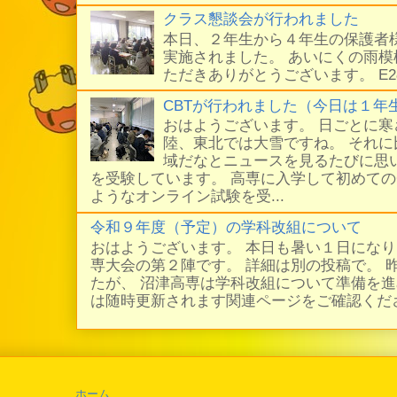
クラス懇談会が行われました
本日、２年生から４年生の保護者
実施されました。 あいにくの雨
ただきありがとうございます。 E
CBTが行われました（今日は１年
おはようございます。 日ごとに
陸、東北では大雪ですね。 それ
域だなとニュースを見るたびに思い
を受験しています。 高専に入学して初めての
ようなオンライン試験を受...
令和９年度（予定）の学科改組について
おはようございます。 本日も暑い１日にな
専大会の第２陣です。 詳細は別の投稿で。 
たが、 沼津高専は学科改組について準備を進
は随時更新されます関連ページをご確認ください
ホーム