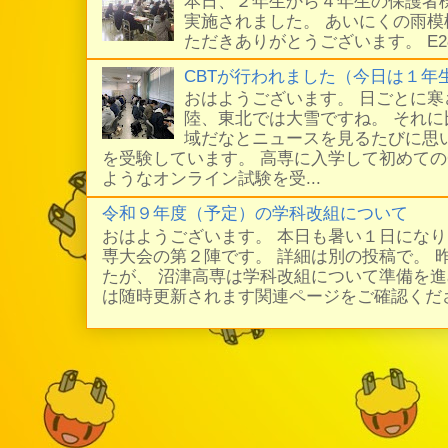
本日、２年生から４年生の保護者
実施されました。 あいにくの雨
ただきありがとうございます。 E
CBTが行われました（今日は１年
おはようございます。 日ごとに
陸、東北では大雪ですね。 それ
域だなとニュースを見るたびに思い
を受験しています。 高専に入学して初めての
ようなオンライン試験を受...
令和９年度（予定）の学科改組について
おはようございます。 本日も暑い１日にな
専大会の第２陣です。 詳細は別の投稿で。 
たが、 沼津高専は学科改組について準備を進
は随時更新されます関連ページをご確認ください