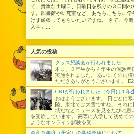
て、貴重な土曜日、日曜日を残りの３日間の
す。図書館や研究室など、あちらこちらに学
けず頑張ってもらいたいですね。 さて、今
入学」...
人気の投稿
クラス懇談会が行われました
本日、２年生から４年生の保護者
実施されました。 あいにくの雨
ただきありがとうございます。 E
CBTが行われました（今日は１年
おはようございます。 日ごとに
陸、東北では大雪ですね。 それ
域だなとニュースを見るたびに思い
を受験しています。 高専に入学して初めての
ようなオンライン試験を受...
令和９年度（予定）の学科改組について