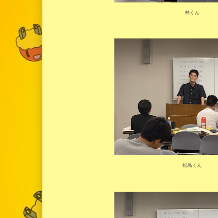
林くん
松島くん