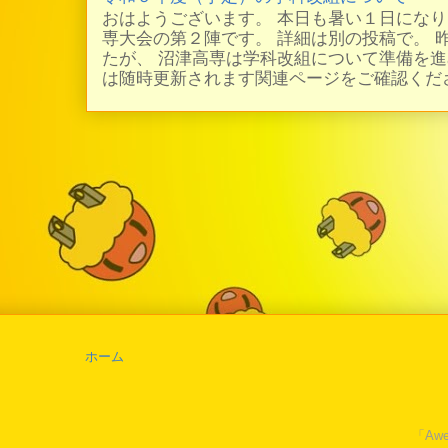
おはようございます。 本日も暑い１日にな
専大会の第２陣です。 詳細は別の投稿で。 
たが、 沼津高専は学科改組について準備を進
は随時更新されます関連ページをご確認ください
ホーム
「Awe