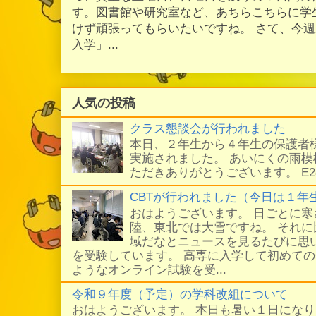
す。図書館や研究室など、あちらこちらに学
けず頑張ってもらいたいですね。 さて、今
入学」...
人気の投稿
クラス懇談会が行われました
本日、２年生から４年生の保護者
実施されました。 あいにくの雨
ただきありがとうございます。 E
CBTが行われました（今日は１年
おはようございます。 日ごとに
陸、東北では大雪ですね。 それ
域だなとニュースを見るたびに思い
を受験しています。 高専に入学して初めての
ようなオンライン試験を受...
令和９年度（予定）の学科改組について
おはようございます。 本日も暑い１日にな