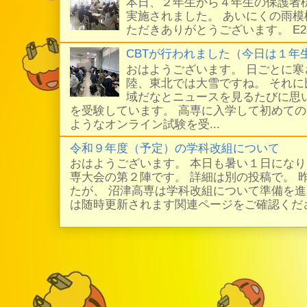
本日、２年生から４年生の保護者
実施されました。 あいにくの雨
ただきありがとうございます。 E
CBTが行われました（今日は１年
おはようございます。 日ごとに
陸、東北では大雪ですね。 それ
域だなとニュースを見るたびに思い
を受験しています。 高専に入学して初めての
ようなオンライン試験を受...
令和９年度（予定）の学科改組について
おはようございます。 本日も暑い１日にな
専大会の第２陣です。 詳細は別の投稿で。 
たが、 沼津高専は学科改組について準備を進
は随時更新されます関連ページをご確認ください