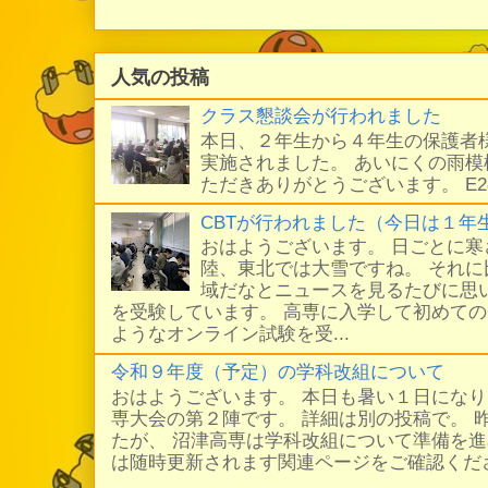
人気の投稿
クラス懇談会が行われました
本日、２年生から４年生の保護者
実施されました。 あいにくの雨
ただきありがとうございます。 E
CBTが行われました（今日は１年
おはようございます。 日ごとに
陸、東北では大雪ですね。 それ
域だなとニュースを見るたびに思い
を受験しています。 高専に入学して初めての
ようなオンライン試験を受...
令和９年度（予定）の学科改組について
おはようございます。 本日も暑い１日にな
専大会の第２陣です。 詳細は別の投稿で。 
たが、 沼津高専は学科改組について準備を進
は随時更新されます関連ページをご確認ください