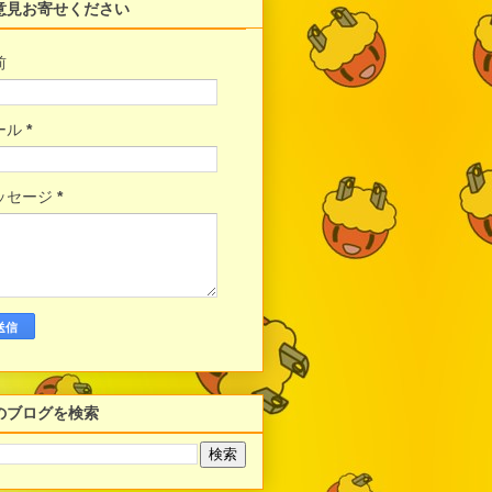
意見お寄せください
前
ール
*
ッセージ
*
のブログを検索