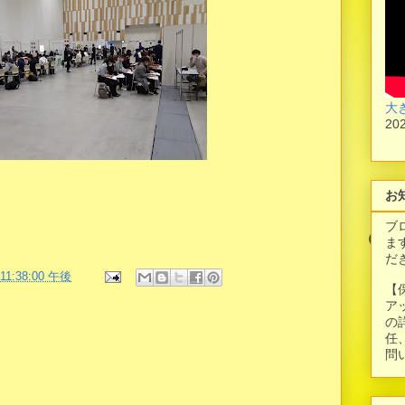
大
20
お
ブ
ま
だ
 11:38:00 午後
【
ア
の
任
問