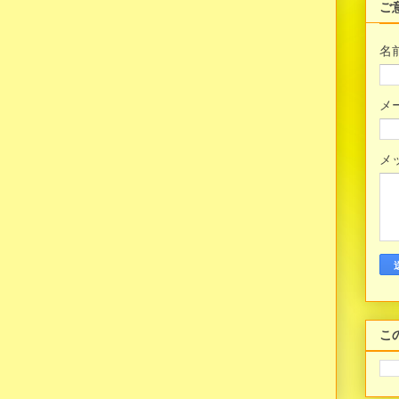
ご
名
メ
メ
こ