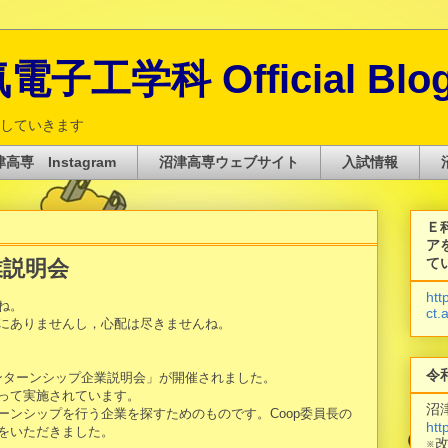
子工学科 Official Blo
していきます
高専 Instagram
沼津高専ウェブサイト
入試情報
Ｅ
ア
て
業説明会
htt
ね。
ct.
にありませんし，心配は尽きませんね。
令
インターンシップ企業説明会」が開催されました。
って実施されています。
沼
ーンシップを行う企業を探すためのものです。Coop委員長の
htt
をいただきました。
※