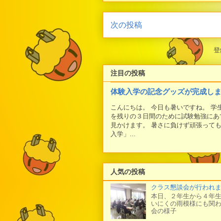
次の投稿
登
注目の投稿
体験入学の記念グッズが完成し
こんにちは。 今日も暑いですね。 
を残りの３日間のために試験勉強にあ
見かけます。 暑さに負けず頑張って
入学」...
人気の投稿
クラス懇談会が行われ
本日、２年生から４年生
いにくの雨模様にも関わ
会の様子