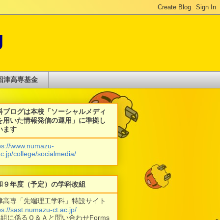
g
沼津高専基金
科ブログは本校「ソーシャルメディ
を用いた情報発信の運用」に準拠し
います
ps://www.numazu-
ac.jp/college/socialmedia/
和９年度（予定）の学科改組
津高専「先端理工学科」特設サイト
ps://sast.numazu-ct.ac.jp/
改組に係るＱ＆Ａと問い合わせForms