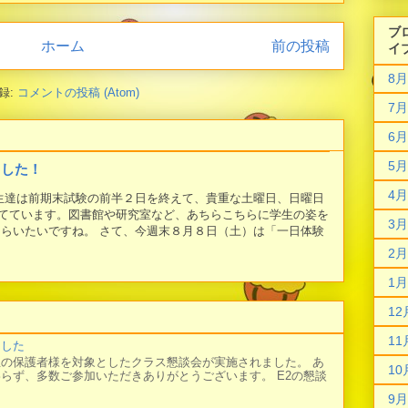
ブ
ホーム
前の投稿
イ
8月
録:
コメントの投稿 (Atom)
7月
6月
5月
ました！
4月
学生達は前期末試験の前半２日を終えて、貴重な土曜日、日曜日
てています。図書館や研究室など、あちらこちらに学生の姿を
3月
もらいたいですね。 さて、今週末８月８日（土）は「一日体験
2月
1月
12
11
ました
の保護者様を対象としたクラス懇談会が実施されました。 あ
10
らず、多数ご参加いただきありがとうございます。 E2の懇談
9月