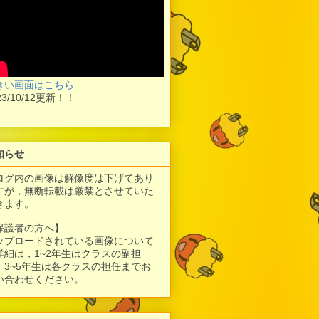
きい画面はこちら
23/10/12更新！！
知らせ
ログ内の画像は解像度は下げてあり
すが，
無断転載は厳禁とさせていた
きます。
保護者の方へ】
ップロードされている画像について
詳細は，1~2年生はクラスの副担
、3~5年生は各クラスの担任までお
い合わせください。