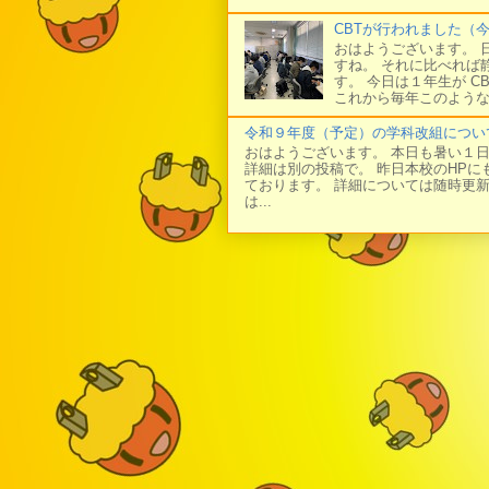
CBTが行われました（
おはようございます。 
すね。 それに比べれば
す。 今日は１年生が C
これから毎年このような
令和９年度（予定）の学科改組につい
おはようございます。 本日も暑い１
詳細は別の投稿で。 昨日本校のHP
ております。 詳細については随時更
は...