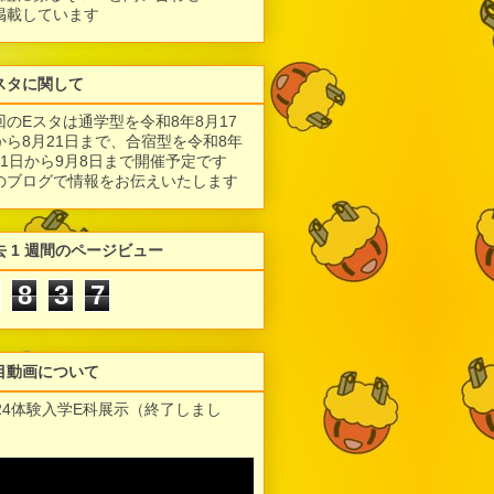
掲載しています
スタに関して
回のEスタは通学型を令和8年8月17
から8月21日まで、合宿型を令和8年
月1日から9月8日まで開催予定です
のブログで情報をお伝えいたします
去 1 週間のページビュー
8
3
7
目動画について
024体験入学E科展示（終了しまし
）