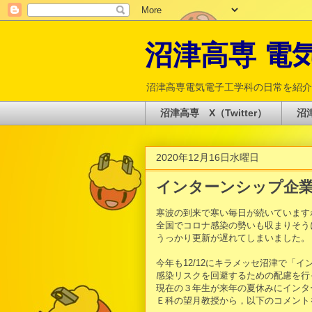
沼津高専 電気電
沼津高専電気電子工学科の日常を紹介
沼津高専 X（Twitter）
沼津
2020年12月16日水曜日
インターンシップ企
寒波の到来で寒い毎日が続いています
全国でコロナ感染の勢いも収まりそう
うっかり更新が遅れてしまいました。
今年も12/12にキラメッセ沼津で「
感染リスクを回避するための配慮を行
現在の３年生が来年の夏休みにインタ
Ｅ科の望月教授から，以下のコメント