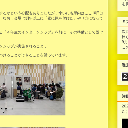
を
するかという心配もありましたが，幸いにも県内はここ10日ほ
．なお，会場は例年以上に「密に気を付けた」やり方になって
Ｅ
。
次
る「４年生のインターンシップ」を前に，その準備として設け
日
9
ンシップが実施されること，
こ
つけることができることを祈っています。
過
2
注
2
た