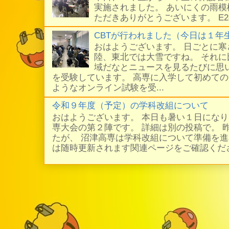
実施されました。 あいにくの雨
ただきありがとうございます。 E
CBTが行われました（今日は１年
おはようございます。 日ごとに
陸、東北では大雪ですね。 それ
域だなとニュースを見るたびに思い
を受験しています。 高専に入学して初めての
ようなオンライン試験を受...
令和９年度（予定）の学科改組について
おはようございます。 本日も暑い１日にな
専大会の第２陣です。 詳細は別の投稿で。 
たが、 沼津高専は学科改組について準備を進
は随時更新されます関連ページをご確認ください