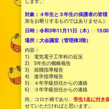
します。

対象：４年生と３年生の保護者の皆様
加をお断りするものではありません）
日時：令和3年11月11日（木）　15:00～
場所：大会議室（管理棟3階）
内容：

1)　電気電子工学科の近況

2)　5年生の概略報告

3)　就職指導報告

4)　進学指導報告

5)　４年学級担任からの連絡

6)　３年学級担任からの連絡
尚、コロナ禍であり、
学生1名に付き
せていただければと思います。
