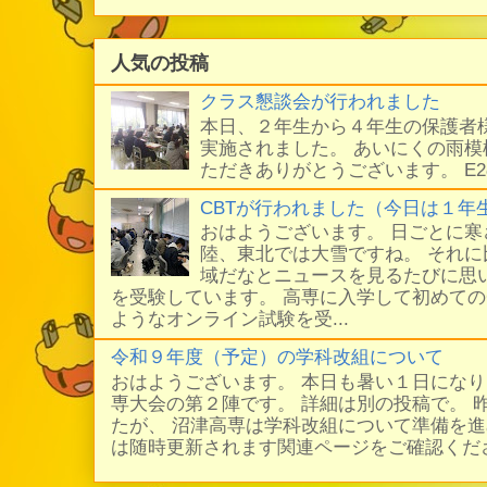
人気の投稿
クラス懇談会が行われました
本日、２年生から４年生の保護者
実施されました。 あいにくの雨
ただきありがとうございます。 E
CBTが行われました（今日は１年
おはようございます。 日ごとに
陸、東北では大雪ですね。 それ
域だなとニュースを見るたびに思い
を受験しています。 高専に入学して初めての
ようなオンライン試験を受...
令和９年度（予定）の学科改組について
おはようございます。 本日も暑い１日にな
専大会の第２陣です。 詳細は別の投稿で。 
たが、 沼津高専は学科改組について準備を進
は随時更新されます関連ページをご確認ください