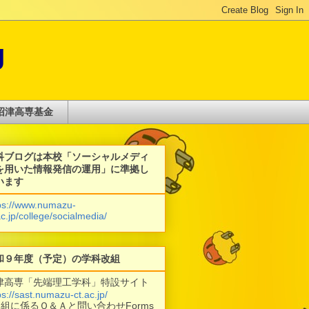
g
沼津高専基金
科ブログは本校「ソーシャルメディ
を用いた情報発信の運用」に準拠し
います
ps://www.numazu-
ac.jp/college/socialmedia/
和９年度（予定）の学科改組
津高専「先端理工学科」特設サイト
ps://sast.numazu-ct.ac.jp/
改組に係るＱ＆Ａと問い合わせForms