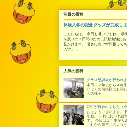
登
注目の投稿
体験入学の記念グッズが完成し
こんにちは。 今日も暑いですね。 
を残りの３日間のために試験勉強にあ
見かけます。 暑さに負けず頑張って
入学」...
人気の投稿
クラス懇談会が行われ
本日、２年生から４年生
いにくの雨模様にも関わ
会の様子
CBTが行われました（
おはようございます。 
すね。 それに比べれば
す。 今日は１年生が C
これから毎年このような