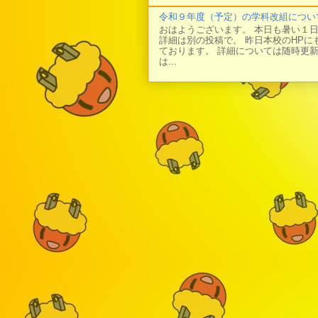
令和９年度（予定）の学科改組につい
おはようございます。 本日も暑い１
詳細は別の投稿で。 昨日本校のHP
ております。 詳細については随時更
は...