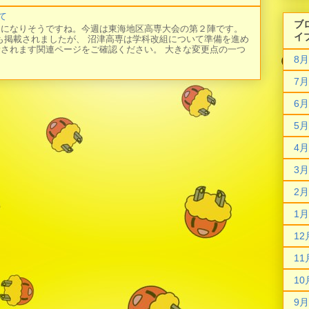
て
ブ
日になりそうですね。今週は東海地区高専大会の第２陣です。
イ
にも掲載されましたが、 沼津高専は学科改組について準備を進め
新されます関連ページをご確認ください。 大きな変更点の一つ
8月
7月
6月
5月
4月
3月
2月
1月
12
11
10
9月