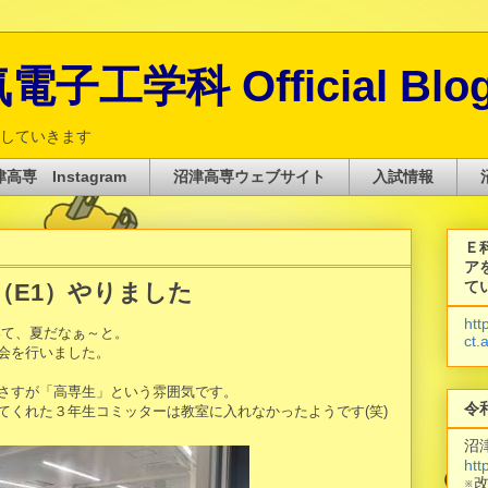
子工学科 Official Blo
していきます
高専 Instagram
沼津高専ウェブサイト
入試情報
Ｅ
ア
て
（E1）やりました
htt
て、夏だなぁ～と。
ct.
会を行いました。
さすが「高専生」という雰囲気です。
令
てくれた３年生コミッターは教室に入れなかったようです(笑)
沼
htt
※