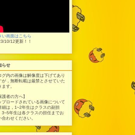
きい画面はこちら
23/10/12更新！！
知らせ
ログ内の画像は解像度は下げてあり
すが，
無断転載は厳禁とさせていた
きます。
保護者の方へ】
ップロードされている画像について
詳細は，1~2年生はクラスの副担
、3~5年生は各クラスの担任までお
い合わせください。