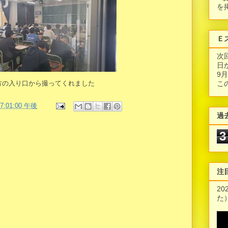
を
Ｅ
次
日
9
方の入り口から撮ってくれました
こ
07:01:00 午後
過
3
注
2
た