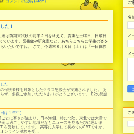
録:
コメントの投稿 (Atom)
ご
名
ました！
メ
学生達は前期末試験の前半２日を終えて、貴重な土曜日、日曜日
てています。図書館や研究室など、あちらこちらに学生の姿を
もらいたいですね。 さて、今週末８月８日（土）は「一日体験
メ
ました
の保護者様を対象としたクラス懇談会が実施されました。 あ
らず、多数ご参加いただきありがとうございます。 E2の懇談
こ
今日は１年生）
日ごとに寒さが強まり、日本海側、特に北陸、東北では大雪で
静岡は過ごしやすい地域だなとニュースを見るたびに思いま
BT を受験しています。 高専に入学して初めてのCBTですが、
オンライン試験を受...