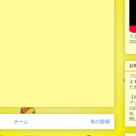
大
20
お
ブ
ま
だ
【
ア
の
任
問
ホーム
前の投稿