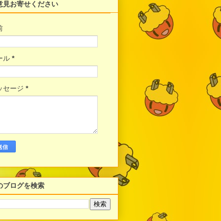
意見お寄せください
前
ール
*
ッセージ
*
のブログを検索