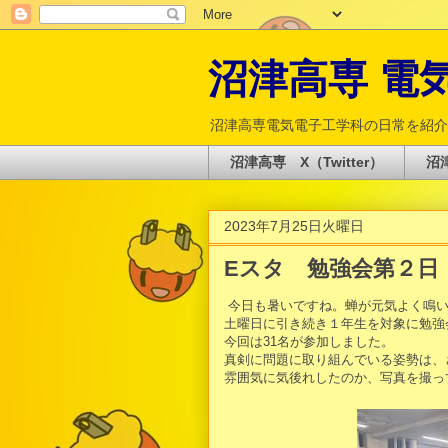
沼津高専 電気電
沼津高専電気電子工学科の日常を紹介
沼津高専 X（Twitter）
沼津
2023年7月25日火曜日
Eスタ 勉強会第２日
今日も暑いですね。蝉が元気よく鳴い
土曜日に引き続き１年生を対象に勉強
今回は31名が参加しました。
真剣に問題に取り組んでいる姿勢は、
雰囲気に気後れしたのか、写真を撮っ