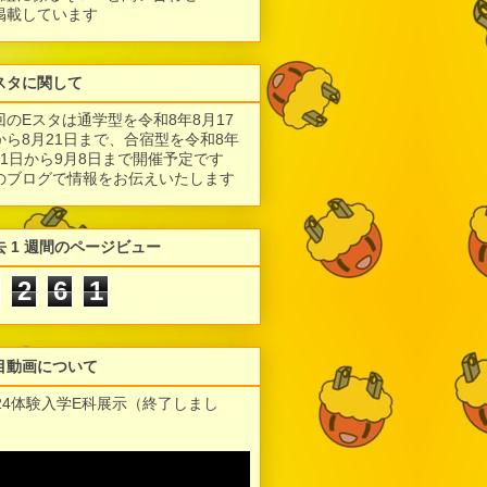
掲載しています
スタに関して
回のEスタは通学型を令和8年8月17
から8月21日まで、合宿型を令和8年
月1日から9月8日まで開催予定です
のブログで情報をお伝えいたします
去 1 週間のページビュー
2
6
1
目動画について
024体験入学E科展示（終了しまし
）