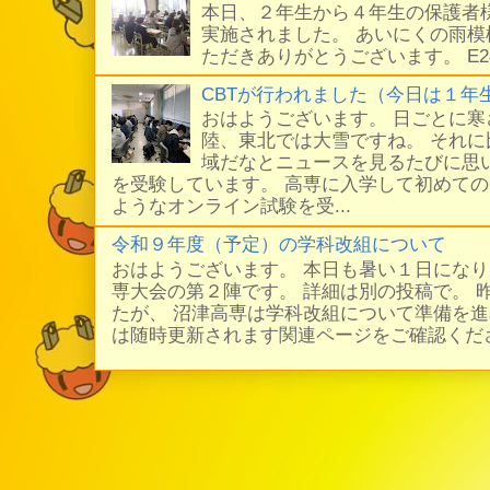
本日、２年生から４年生の保護者
実施されました。 あいにくの雨
ただきありがとうございます。 E
CBTが行われました（今日は１年
おはようございます。 日ごとに
陸、東北では大雪ですね。 それ
域だなとニュースを見るたびに思い
を受験しています。 高専に入学して初めての
ようなオンライン試験を受...
令和９年度（予定）の学科改組について
おはようございます。 本日も暑い１日にな
専大会の第２陣です。 詳細は別の投稿で。 
たが、 沼津高専は学科改組について準備を進
は随時更新されます関連ページをご確認ください