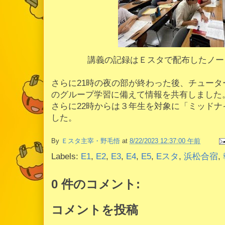
講義の記録はＥスタで配布したノー
さらに21時の夜の部が終わった後、チュー
のグループ学習に備えて情報を共有しました
さらに22時からは３年生を対象に「ミッド
した。
By
Ｅスタ主宰・野毛悟
at
8/22/2023 12:37:00 午前
Labels:
E1
,
E2
,
E3
,
E4
,
E5
,
Eスタ
,
浜松合宿
,
0 件のコメント:
コメントを投稿