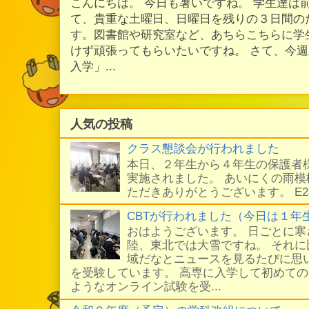
こんにちは。 今日も暑いですね。 学生達は
て、貴重な土曜日、日曜日を残りの３日間の
す。図書館や研究室など、あちらこちらに学
けず頑張ってもらいたいですね。 さて、今
入学」...
人気の投稿
クラス懇談会が行われました
本日、２年生から４年生の保護者
実施されました。 あいにくの雨
ただきありがとうございます。 E
CBTが行われました（今日は１年
おはようございます。 日ごとに
陸、東北では大雪ですね。 それ
域だなとニュースを見るたびに思い
を受験しています。 高専に入学して初めての
ようなオンライン試験を受...