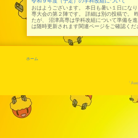
令和９年度（予定）の学科改組について
おはようございます。 本日も暑い１日にな
専大会の第２陣です。 詳細は別の投稿で。 
たが、 沼津高専は学科改組について準備を進
は随時更新されます関連ページをご確認ください
ホーム
「Awe