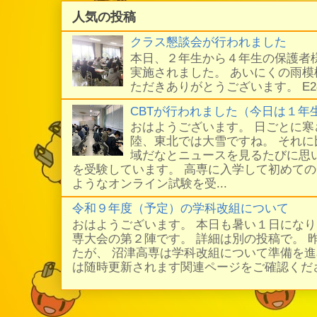
人気の投稿
クラス懇談会が行われました
本日、２年生から４年生の保護者
実施されました。 あいにくの雨
ただきありがとうございます。 E
CBTが行われました（今日は１年
おはようございます。 日ごとに
陸、東北では大雪ですね。 それ
域だなとニュースを見るたびに思い
を受験しています。 高専に入学して初めての
ようなオンライン試験を受...
令和９年度（予定）の学科改組について
おはようございます。 本日も暑い１日にな
専大会の第２陣です。 詳細は別の投稿で。 
たが、 沼津高専は学科改組について準備を進
は随時更新されます関連ページをご確認ください