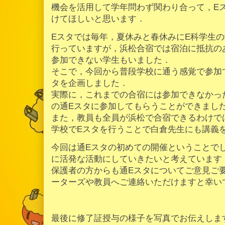
機会を活用して学年問わず関わり合って，E
けてほしいと思います．
Eスタでは毎年，夏休みと春休みにE科学生
行っていますが，浜松合宿では宿泊に抵抗の
参加できない学生もいました．
そこで，今回から普段学校に通う感覚で参加
タを企画しました．
実際に，これまでの合宿には参加できなかっ
の通Eスタに参加してもらうことができまし
また，教員も全員が浜松で合宿できるわけで
学校でEスタを行うことで白倉先生にも講義
今回は通Eスタの初めての開催ということで
に活発な活動にしていきたいと考えています
保護者の方からも通Eスタについてご意見ご
ーターズや教員へご連絡いただけますと幸い
最後に修了証授与の様子を写真でお伝えしま