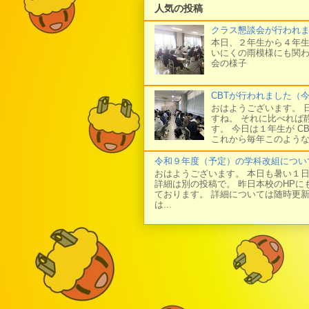
人気の投稿
クラス懇談会が行われ
本日、２年生から４年生
いにくの雨模様にも関わ
会の様子
CBTが行われました（
おはようございます。 
すね。 それに比べれば
す。 今日は１年生が C
これから毎年このような
令和９年度（予定）の学科改組につい
おはようございます。 本日も暑い１
詳細は別の投稿で。 昨日本校のHP
ております。 詳細については随時更
は...