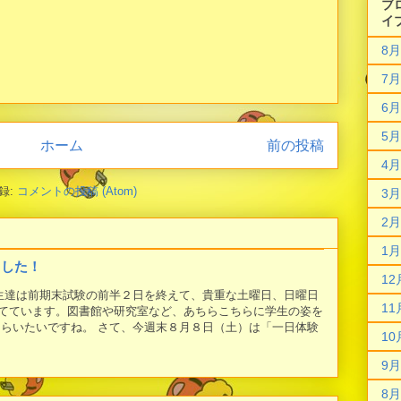
ブ
イ
8月
7月
6月
5月
ホーム
前の投稿
4月
録:
コメントの投稿 (Atom)
3月
2月
1月
ました！
12
学生達は前期末試験の前半２日を終えて、貴重な土曜日、日曜日
11
てています。図書館や研究室など、あちらこちらに学生の姿を
もらいたいですね。 さて、今週末８月８日（土）は「一日体験
10
9月
8月