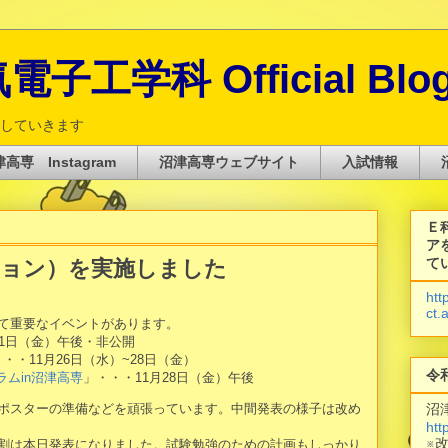
子工学科 Official Blo
していきます
高専 Instagram
沼津高専ウェブサイト
入試情報
Ｅ
ア
て
ジョン）を実施しました
htt
ct.
て重要なイベントがあります。
月21日（金）午後・非公開
・・11月26日（水）~28日（金）
令
ムin沼津高専
」・・・11月28日（金）午後
沼
ポスターの準備などを頑張っています。中間発表の様子は改め
htt
※
割は本日発表になりました。試験勉強のための計画もしっかり