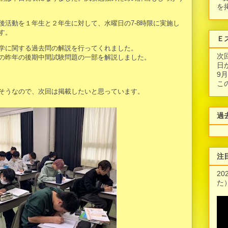
を
後活動を１年生と２年生に対して、水曜日の7-8時限に実施し
す。
Ｅ
学に関する過去問の解説を行ってくれました。
次
の昨年の後期中間試験問題の一部を解説しました。
日
9
こ
そうなので、次回は掲載したいと思っています。
過
注
2
た