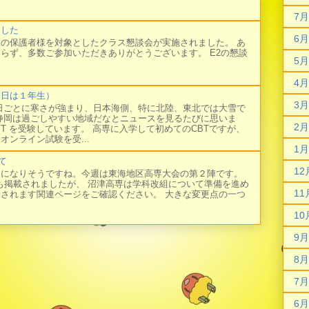
7月
ました
6月
の保護者様を対象としたクラス懇談会が実施されました。 あ
らず、多数ご参加いただきありがとうございます。 E2の懇談
5月
4月
今日は１年生）
3月
日ごとに寒さが強まり、日本海側、特に北陸、東北では大雪で
静岡は過ごしやすい地域だなとニュースを見るたびに思いま
2月
BT を受験しています。 高専に入学して初めてのCBTですが、
オンライン試験を受...
1月
て
12
日になりそうですね。今週は東海地区高専大会の第２陣です。
にも掲載されましたが、 沼津高専は学科改組について準備を進め
11
新されます関連ページをご確認ください。 大きな変更点の一つ
10
9月
8月
7月
6月