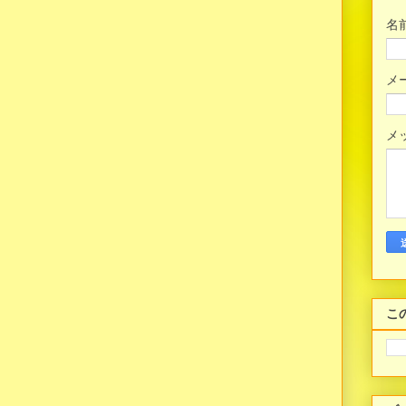
名
メ
メ
こ