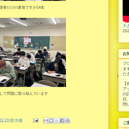
望者だけの参加ですが14名
大
20
お
ブ
ま
だ
【
ア
して問題に取り組んでいます
の
任
問
 11:23:00 午後
ご