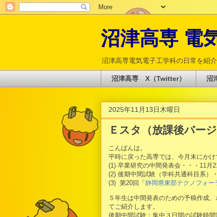
沼津高専 電気電
沼津高専電気電子工学科の日常を紹介
沼津高専 X（Twitter）
沼津
2025年11月13日木曜日
Ｅスタ（放課後バー
こんばんは。
平時に戻った高専では、今月末にかけ
(1) 卒業研究の中間発表会・・・11
(2) 後期中間試験（学科共通科目系）・
(3) 第20回「
静岡県東部テクノフォーラ
５年生は中間発表のための予稿作成、
てご紹介します。
後期中間試験：集中３日間の試験時間