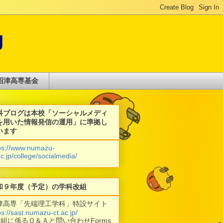
g
沼津高専基金
科ブログは本校「ソーシャルメディ
を用いた情報発信の運用」に準拠し
います
ps://www.numazu-
ac.jp/college/socialmedia/
和９年度（予定）の学科改組
津高専「先端理工学科」特設サイト
ps://sast.numazu-ct.ac.jp/
改組に係るＱ＆Ａと問い合わせForms