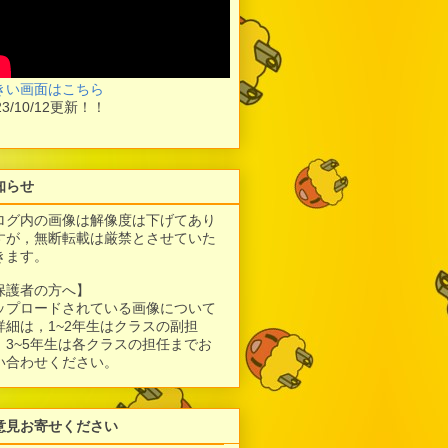
きい画面はこちら
23/10/12更新！！
知らせ
ログ内の画像は解像度は下げてあり
すが，
無断転載は厳禁とさせていた
きます。
保護者の方へ】
ップロードされている画像について
詳細は，1~2年生はクラスの副担
、3~5年生は各クラスの担任までお
い合わせください。
意見お寄せください