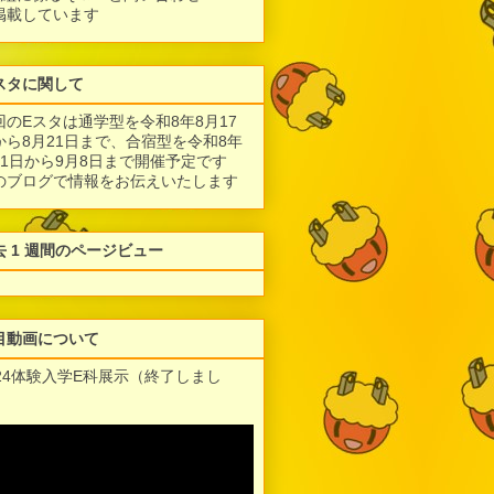
掲載しています
スタに関して
回のEスタは通学型を令和8年8月17
から8月21日まで、合宿型を令和8年
月1日から9月8日まで開催予定です
のブログで情報をお伝えいたします
去 1 週間のページビュー
目動画について
024体験入学E科展示（終了しまし
）