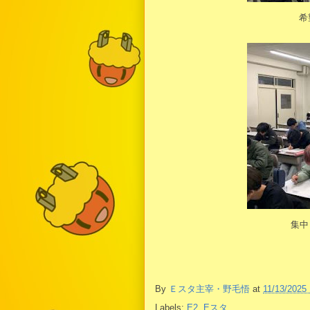
希
集中
By
Ｅスタ主宰・野毛悟
at
11/13/2025
Labels:
E2
,
Eスタ