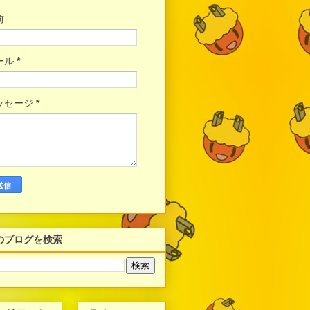
前
ール
*
ッセージ
*
のブログを検索