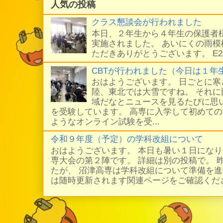
人気の投稿
クラス懇談会が行われました
本日、２年生から４年生の保護者
実施されました。 あいにくの雨
ただきありがとうございます。 E
CBTが行われました（今日は１年
おはようございます。 日ごとに
陸、東北では大雪ですね。 それ
域だなとニュースを見るたびに思い
を受験しています。 高専に入学して初めての
ようなオンライン試験を受...
令和９年度（予定）の学科改組について
おはようございます。 本日も暑い１日にな
専大会の第２陣です。 詳細は別の投稿で。 
たが、 沼津高専は学科改組について準備を進
は随時更新されます関連ページをご確認ください