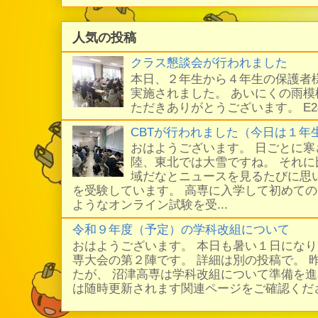
人気の投稿
クラス懇談会が行われました
本日、２年生から４年生の保護者
実施されました。 あいにくの雨
ただきありがとうございます。 E
CBTが行われました（今日は１年
おはようございます。 日ごとに
陸、東北では大雪ですね。 それ
域だなとニュースを見るたびに思い
を受験しています。 高専に入学して初めての
ようなオンライン試験を受...
令和９年度（予定）の学科改組について
おはようございます。 本日も暑い１日にな
専大会の第２陣です。 詳細は別の投稿で。 
たが、 沼津高専は学科改組について準備を進
は随時更新されます関連ページをご確認ください