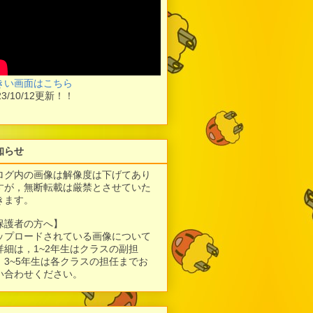
きい画面はこちら
23/10/12更新！！
知らせ
ログ内の画像は解像度は下げてあり
すが，
無断転載は厳禁とさせていた
きます。
保護者の方へ】
ップロードされている画像について
詳細は，1~2年生はクラスの副担
、3~5年生は各クラスの担任までお
い合わせください。