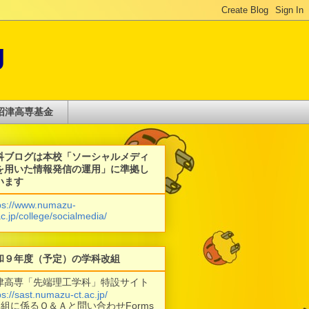
g
沼津高専基金
科ブログは本校「ソーシャルメディ
を用いた情報発信の運用」に準拠し
います
ps://www.numazu-
ac.jp/college/socialmedia/
和９年度（予定）の学科改組
津高専「先端理工学科」特設サイト
ps://sast.numazu-ct.ac.jp/
改組に係るＱ＆Ａと問い合わせForms