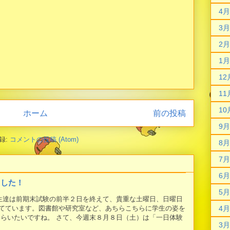
4月
3月
2月
1月
12
11
10
ホーム
前の投稿
9月
録:
コメントの投稿 (Atom)
8月
7月
6月
ました！
5月
学生達は前期末試験の前半２日を終えて、貴重な土曜日、日曜日
てています。図書館や研究室など、あちらこちらに学生の姿を
4月
もらいたいですね。 さて、今週末８月８日（土）は「一日体験
3月