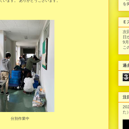
ています。 ありがとうございます。
を
Ｅ
次
日
9
こ
過
3
注
2
た
分別作業中