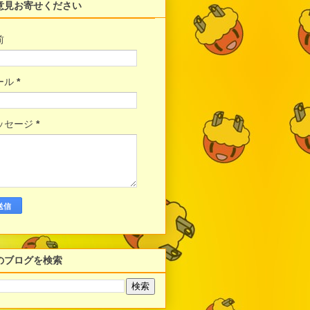
意見お寄せください
前
ール
*
ッセージ
*
のブログを検索