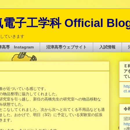
子工学科 Official Blo
していきます
高専 Instagram
沼津高専ウェブサイト
入試情報
Ｅ
ア
て
htt
春が近づいている感じです。
ct.
の物品整理に協力してくれました。
研究室を引っ越し、新任の高橋先生の研究室への物品移動な
み状態でした。
令
とこなしてくれました。次から次へと出てくる不用品なども適
ました。おかげで、明日（3/2）に予定している実験室の拡張
沼
きます。
htt
※