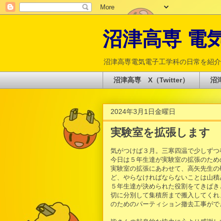
沼津高専 電気電
沼津高専電気電子工学科の日常を紹介
沼津高専 X（Twitter）
沼津
2024年3月1日金曜日
実験室を拡張します
気がつけば３月。三寒四温で少しずつ
今日は５年生達が実験室の拡張のため
実験室の拡張にあわせて、高矢先生の
ど、やらなければならないことは山積
５年生達が決められた役割をてきぱき
切に分別して集積所まで搬入してくれ
のためのパーティション撤去工事がで