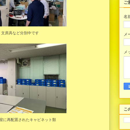
ご
名
文房具など分別中です
メ
メ
こ
室に再配置されたキャビネット類