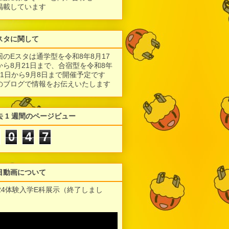
掲載しています
スタに関して
回のEスタは通学型を令和8年8月17
から8月21日まで、合宿型を令和8年
月1日から9月8日まで開催予定です
のブログで情報をお伝えいたします
去 1 週間のページビュー
0
4
7
目動画について
024体験入学E科展示（終了しまし
）