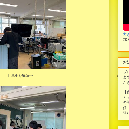
大
20
お
ブ
工具棚を解体中
ま
だ
【
ア
の
任
問