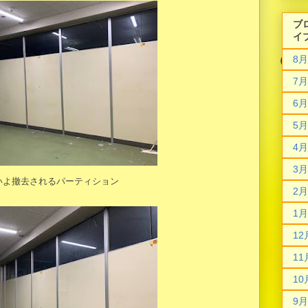
ブ
イ
8月
7月
6月
5月
4月
3月
いよ撤去されるパーティション
2月
1月
12
11
10
9月