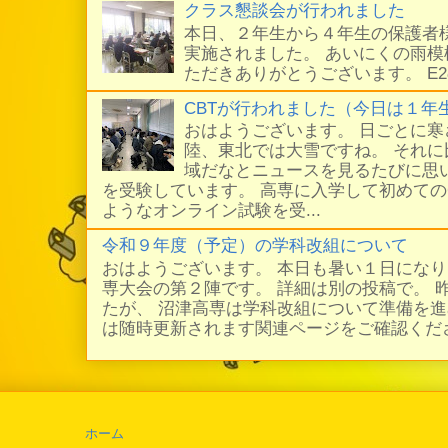
クラス懇談会が行われました
本日、２年生から４年生の保護者
実施されました。 あいにくの雨
ただきありがとうございます。 E
CBTが行われました（今日は１年
おはようございます。 日ごとに
陸、東北では大雪ですね。 それ
域だなとニュースを見るたびに思い
を受験しています。 高専に入学して初めての
ようなオンライン試験を受...
令和９年度（予定）の学科改組について
おはようございます。 本日も暑い１日にな
専大会の第２陣です。 詳細は別の投稿で。 
たが、 沼津高専は学科改組について準備を進
は随時更新されます関連ページをご確認ください
ホーム