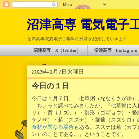
沼津高専 電気電子工学科 
沼津高専電気電子工学科の日常を紹介していきます
沼津高専 X（Twitter）
沼津高専 Instagram
2025年1月7日火曜日
今日の１日
今日は１月７日、「七草粥（ななくさがゆ）
ちょっと調べてみましたが、『七草粥に入
リ）・薺（ナズナ）・御形（ゴギョウ）・繁
ケノザ）・菘（スズナ）・蘿蔔（スズシロ）
食材が異なる場合
もある。スズナは蕪（カブ
ン）のことである。』ということです。