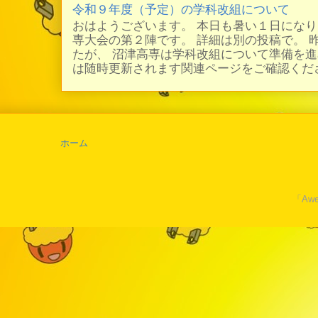
令和９年度（予定）の学科改組について
おはようございます。 本日も暑い１日にな
専大会の第２陣です。 詳細は別の投稿で。 
たが、 沼津高専は学科改組について準備を進
は随時更新されます関連ページをご確認ください
ホーム
「Awe