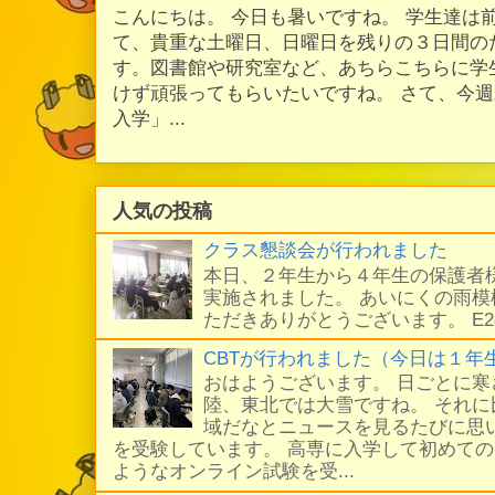
こんにちは。 今日も暑いですね。 学生達は
て、貴重な土曜日、日曜日を残りの３日間の
す。図書館や研究室など、あちらこちらに学
けず頑張ってもらいたいですね。 さて、今
入学」...
人気の投稿
クラス懇談会が行われました
本日、２年生から４年生の保護者
実施されました。 あいにくの雨
ただきありがとうございます。 E
CBTが行われました（今日は１年
おはようございます。 日ごとに
陸、東北では大雪ですね。 それ
域だなとニュースを見るたびに思い
を受験しています。 高専に入学して初めての
ようなオンライン試験を受...