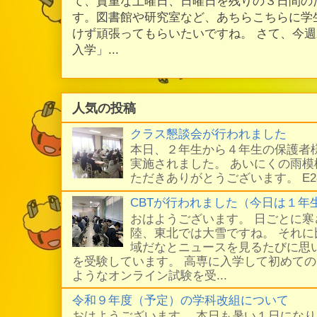
て、貴重な土曜日、日曜日を残りの３日間の
す。図書館や研究室など、あちらこちらに学
けず頑張ってもらいたいですね。 さて、今
入学」...
人気の投稿
クラス懇談会が行われました
本日、２年生から４年生の保護者
実施されました。 あいにくの雨
ただきありがとうございます。 E
CBTが行われました（今日は１年
おはようございます。 日ごとに
陸、東北では大雪ですね。 それ
域だなとニュースを見るたびに思い
を受験しています。 高専に入学して初めての
ようなオンライン試験を受...
令和９年度（予定）の学科改組について
おはようございます。 本日も暑い１日にな